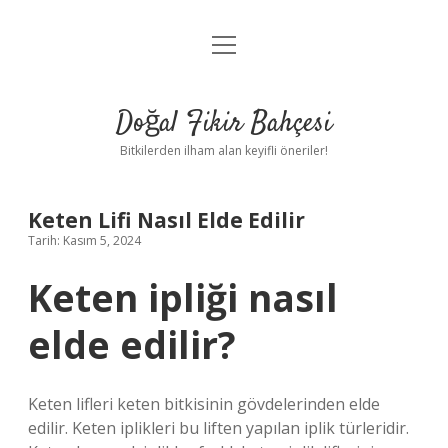
menüyü
Anasayfa
aç
Gizlilik Politikası
Doğal Fikir Bahçesi
Yasal Uyarı
Bitkilerden ilham alan keyifli öneriler!
Hakkımızda
Keten Lifi Nasıl Elde Edilir
Tarih: Kasım 5, 2024
Keten ipliği nasıl
elde edilir?
Keten lifleri keten bitkisinin gövdelerinden elde
edilir. Keten iplikleri bu liften yapılan iplik türleridir.