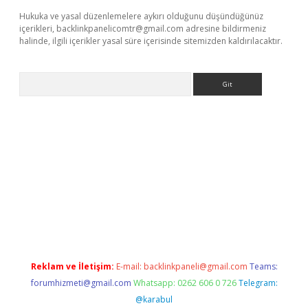
Hukuka ve yasal düzenlemelere aykırı olduğunu düşündüğünüz
içerikleri,
backlinkpanelicomtr@gmail.com
adresine bildirmeniz
halinde, ilgili içerikler yasal süre içerisinde sitemizden kaldırılacaktır.
Arama
etexper.xyz
Reklam ve İletişim:
E-mail:
backlinkpaneli@gmail.com
Teams:
forumhizmeti@gmail.com
Whatsapp: 0262 606 0 726
Telegram:
@karabul