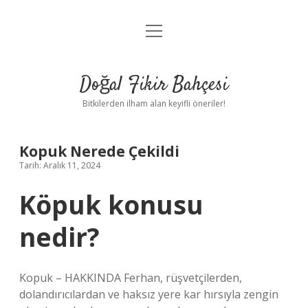
menüyü
Anasayfa
aç
Gizlilik Politikası
Doğal Fikir Bahçesi
Yasal Uyarı
Bitkilerden ilham alan keyifli öneriler!
Hakkımızda
Kopuk Nerede Çekildi
Tarih: Aralık 11, 2024
Köpuk konusu
nedir?
Kopuk – HAKKINDA Ferhan, rüşvetçilerden,
dolandırıcılardan ve haksız yere kar hırsıyla zengin