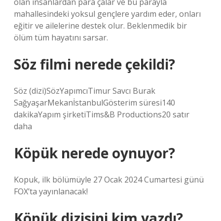
olan insanlardan para çalar ve bu parayla
mahallesindeki yoksul gençlere yardım eder, onları
eğitir ve ailelerine destek olur. Beklenmedik bir
ölüm tüm hayatını sarsar.
Söz filmi nerede çekildi?
Söz (dizi)SözYapımcıTimur Savcı Burak
SağyaşarMekanİstanbulGösterim süresi140
dakikaYapım şirketiTims&B Productions20 satır
daha
Köpük nerede oynuyor?
Kopuk, ilk bölümüyle 27 Ocak 2024 Cumartesi günü
FOX’ta yayınlanacak!
Köpük dizisini kim yazdı?