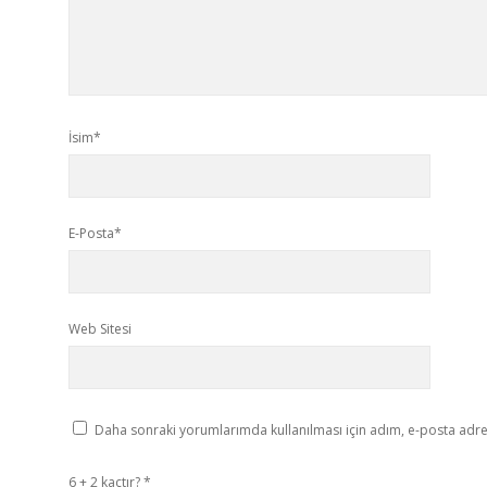
İsim*
E-Posta*
Web Sitesi
Daha sonraki yorumlarımda kullanılması için adım, e-posta adres
6 + 2 kaçtır?
*