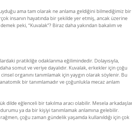
yduğu ama tam olarak ne anlama geldiğini bilmediğimiz bir
irçok insanın hayatında bir şekilde yer etmiş, ancak üzerine
 demek peki, “Kuvalak”? Biraz daha yakından bakalım ve
ardaki pratikliğe odaklanma eğilimindedir. Dolayısıyla,
 daha somut ve veriye dayalıdır. Kuvalak, erkekler için çoğu
n cinsel organını tanımlamak için yaygın olarak söylenir. Bu
de anatomik bir tanımlamadır ve çoğunlukla mecaz anlam
ük dilde eğlenceli bir takılma aracı olabilir. Mesela arkadaşla
durumu ya da bir kişiyi tanımlamak anlamına gelebilir.
na rağmen, çoğu zaman gündelik yaşamda kullanıldığı için çok