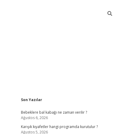
Sidebar
Son Yazılar
https://elexbett.net/
b
Bebeklere bal kabağı ne zaman verilir ?
Ağustos 6, 2026
Karışık kıyafetler hangi programda kurutulur ?
Ağustos 5, 2026