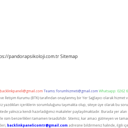
ps://pandorapsikoloji.com.tr
Sitemap
backlinkpaneli@gmail.com
Teams:
forumhizmeti@gmail.com
Whatsapp: 0262 6
i ve İletişim Kurumu (BTK) tarafından onaylanmış bir Yer Sağlayıcı olarak hizmet 
zdıkları içeriklerin sorumluluğunu taşımakta olup, siteye üye olarak bu sorumlu
itede yalnızca kendi hazırladığımız makaleler paylaşılmaktadır. Burada yer alan 
le isim benzerlikleri tamamen tesadüfidir. Sitemiz, kar amacı gütmeyen ve tama
leri,
backlinkpanelicomtr@gmail.com
adresine bildirmeniz halinde, ilgili içe