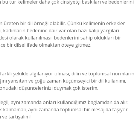
 bu tür kelimeler daha çok cinsiyetçi baskıları ve bedenlerini
n üreten bir dil örneği olabilir. Çünkü kelimenin erkekler
, kadınların bedenine dair var olan bazı kalıp yargıları
adesi olarak kullanılması, bedenlerini sahip oldukları bir
ece bir dilsel ifade olmaktan öteye gitmez.
farklı şekilde algılanıyor olması, dilin ve toplumsal normları
nı yansıtan ve çoğu zaman küçümseyici bir dil kullanımı,
 konudaki düşüncelerinizi duymak çok isterim.
ğil, aynı zamanda onları kullandığımız bağlamdan da alır.
ak kalmamalı, aynı zamanda toplumsal bir mesaj da taşıyor
 ve tartışalım!