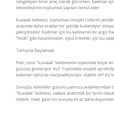
simgeleyen birer araç olarak görürken, kadınlar için
nesneleştiren toplumsal yapıları temsil eder.
Kuvalak kelimesi, toplumsal cinsiyet rollerini yenide
arasında daha sıradan bir şekilde kullanılıyor olması
pekiştirebilir. Kadınlar için bu kelimenin bir argo if
“mülk” gibi hissettirebilir, oysa erkekler için bu sad
Tartışma Başlatmak
Peki, sizce “kuvalak” kelimesinin toplumda böyle iki 
gücünü gösteriyor mu? Toplumda cinsiyet ayrımcılığı
kadınları daha da marjinalleştiriyor olabilir mi? Bu
Sonuçta, kelimeler gücünü yalnızca anlamlarından de
“Kuvalak” kelimesi, sadece anatomik bir terim olar
olabilir. Hadi, gelin bu konuda biraz daha düşünelim