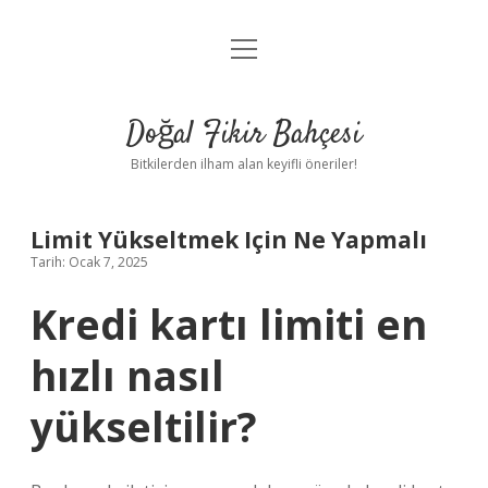
menüyü
Anasayfa
aç
Gizlilik Politikası
Doğal Fikir Bahçesi
Yasal Uyarı
Bitkilerden ilham alan keyifli öneriler!
Hakkımızda
Limit Yükseltmek Için Ne Yapmalı
Tarih: Ocak 7, 2025
Kredi kartı limiti en
hızlı nasıl
yükseltilir?