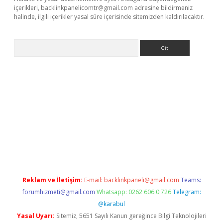
içerikleri,
backlinkpanelicomtr@gmail.com
adresine bildirmeniz
halinde, ilgili içerikler yasal süre içerisinde sitemizden kaldırılacaktır.
Arama
etexper.xyz
Reklam ve İletişim:
E-mail:
backlinkpaneli@gmail.com
Teams:
forumhizmeti@gmail.com
Whatsapp: 0262 606 0 726
Telegram:
@karabul
Yasal Uyarı:
Sitemiz, 5651 Sayılı Kanun gereğince Bilgi Teknolojileri