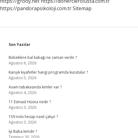
https://grooy.net
https://donercierolusta.com.tr
https://pandorapsikoloji.com.tr
Sitemap
Sidebar
Son Yazılar
Bebeklere bal kabağı ne zaman verilir ?
Ağustos 6, 2026
Karışık kıyafetler hangi programda kurutulur ?
Ağustos 5, 2026
Avam tabakasında kimler var ?
Ağustos 4, 2026
11 Esmaül Hüsna nedir ?
Ağustos 3, 2026
159 nolu hesap nasıl çalışır ?
Ağustos 3, 2026
İyi Baba kimdir ?
Temmuz 30, 2026