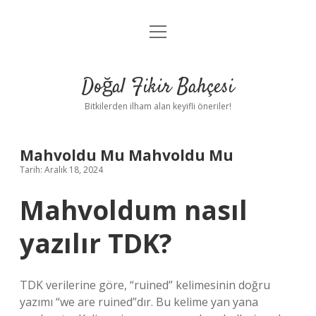
menüyü
Anasayfa
aç
Gizlilik Politikası
Doğal Fikir Bahçesi
Yasal Uyarı
Bitkilerden ilham alan keyifli öneriler!
Hakkımızda
Mahvoldu Mu Mahvoldu Mu
Tarih: Aralık 18, 2024
Mahvoldum nasıl
yazılır TDK?
TDK verilerine göre, “ruined” kelimesinin doğru
yazımı “we are ruined”dır. Bu kelime yan yana