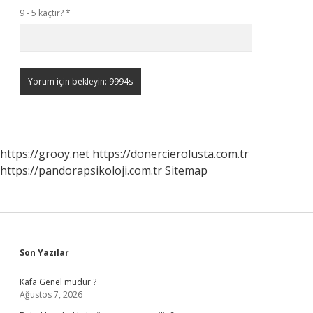
9 - 5 kaçtır?
*
https://grooy.net
https://donercierolusta.com.tr
https://pandorapsikoloji.com.tr
Sitemap
Sidebar
Son Yazılar
Kafa Genel müdür ?
Ağustos 7, 2026