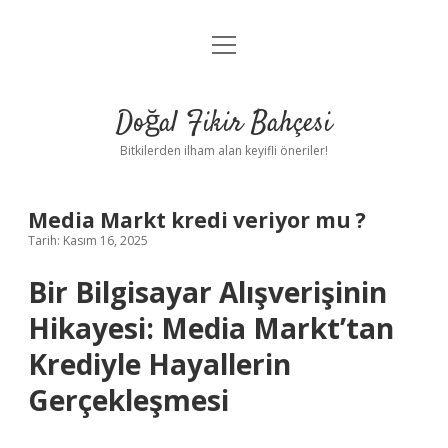
menüyü
Anasayfa
aç
Gizlilik Politikası
Doğal Fikir Bahçesi
Yasal Uyarı
Bitkilerden ilham alan keyifli öneriler!
Hakkımızda
Media Markt kredi veriyor mu ?
Tarih: Kasım 16, 2025
Bir Bilgisayar Alışverişinin
Hikayesi: Media Markt’tan
Krediyle Hayallerin
Gerçekleşmesi