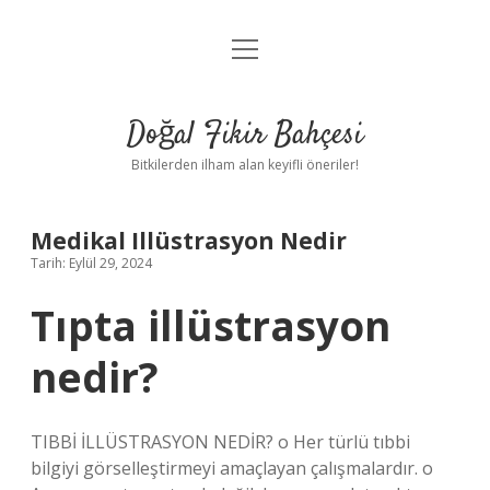
menüyü
Anasayfa
aç
Gizlilik Politikası
Doğal Fikir Bahçesi
Yasal Uyarı
Bitkilerden ilham alan keyifli öneriler!
Hakkımızda
Medikal Illüstrasyon Nedir
Tarih: Eylül 29, 2024
Tıpta illüstrasyon
nedir?
TIBBİ İLLÜSTRASYON NEDİR? o Her türlü tıbbi
bilgiyi görselleştirmeyi amaçlayan çalışmalardır. o