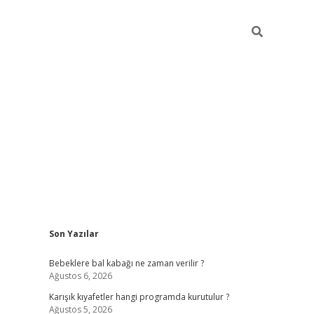
Sidebar
Son Yazılar
https://elexbett.net/
bet
Bebeklere bal kabağı ne zaman verilir ?
Ağustos 6, 2026
Karışık kıyafetler hangi programda kurutulur ?
Ağustos 5, 2026