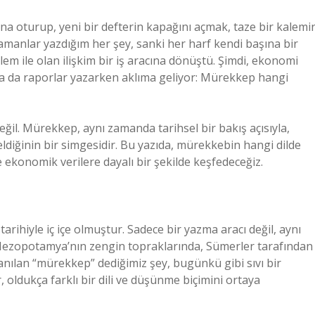
a oturup, yeni bir defterin kapağını açmak, taze bir kalemi
amanlar yazdığım her şey, sanki her harf kendi başına bir
lem ile olan ilişkim bir iş aracına dönüştü. Şimdi, ekonomi
r ya da raporlar yazarken aklıma geliyor: Mürekkep hangi
 değil. Mürekkep, aynı zamanda tarihsel bir bakış açısıyla,
eldiğinin bir simgesidir. Bu yazıda, mürekkebin hangi dilde
konomik verilere dayalı bir şekilde keşfedeceğiz.
rihiyle iç içe olmuştur. Sadece bir yazma aracı değil, aynı
, Mezopotamya’nın zengin topraklarında, Sümerler tarafından
lanılan “mürekkep” dediğimiz şey, bugünkü gibi sıvı bir
, oldukça farklı bir dili ve düşünme biçimini ortaya