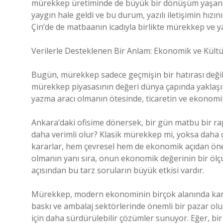
mürekkep üretiminde de büyük bir dönüşüm yaşandı.
yaygın hale geldi ve bu durum, yazılı iletişimin hızını
Çin’de de matbaanın icadıyla birlikte mürekkep ve ya
Verilerle Desteklenen Bir Anlam: Ekonomik ve Kültür
Bugün, mürekkep sadece geçmişin bir hatırası değil,
mürekkep piyasasının değeri dünya çapında yaklaşık
yazma aracı olmanın ötesinde, ticaretin ve ekonomini
Ankara’daki ofisime dönersek, bir gün matbu bir r
daha verimli olur? Klasik mürekkep mi, yoksa daha 
kararlar, hem çevresel hem de ekonomik açıdan öneml
olmanın yanı sıra, onun ekonomik değerinin bir ölçü
açısından bu tarz soruların büyük etkisi vardır.
Mürekkep, modern ekonominin birçok alanında karşım
baskı ve ambalaj sektörlerinde önemli bir pazar olu
için daha sürdürülebilir çözümler sunuyor. Eğer, b