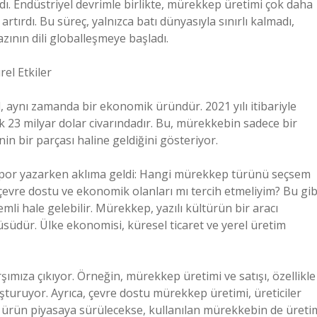
 Endüstriyel devrimle birlikte, mürekkep üretimi çok daha
 artırdı. Bu süreç, yalnızca batı dünyasıyla sınırlı kalmadı,
zının dili globalleşmeye başladı.
el Etkiler
 aynı zamanda bir ekonomik üründür. 2021 yılı itibariyle
 23 milyar dolar civarındadır. Bu, mürekkebin sadece bir
n bir parçası haline geldiğini gösteriyor.
apor yazarken aklıma geldi: Hangi mürekkep türünü seçsem
çevre dostu ve ekonomik olanları mı tercih etmeliyim? Bu gib
i hale gelebilir. Mürekkep, yazılı kültürün bir aracı
südür. Ülke ekonomisi, küresel ticaret ve yerel üretim
ıza çıkıyor. Örneğin, mürekkep üretimi ve satışı, özellikle
şturuyor. Ayrıca, çevre dostu mürekkep üretimi, üreticiler
ir ürün piyasaya sürülecekse, kullanılan mürekkebin de üreti