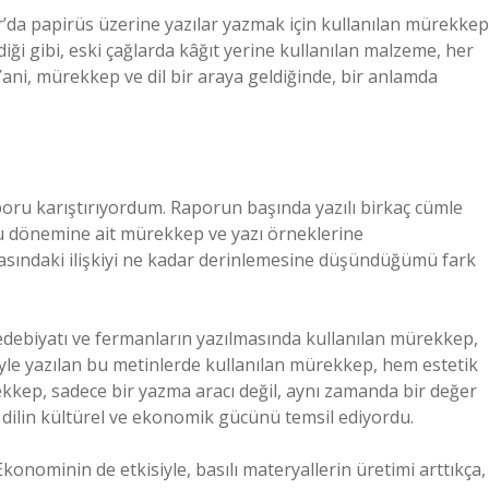
ır’da papirüs üzerine yazılar yazmak için kullanılan mürekkep
ği gibi, eski çağlarda kâğıt yerine kullanılan malzeme, her
 Yani, mürekkep ve dil bir araya geldiğinde, bir anlamda
aporu karıştırıyordum. Raporun başında yazılı birkaç cümle
ğu dönemine ait mürekkep ve yazı örneklerine
asındaki ilişkiyi ne kadar derinlemesine düşündüğümü fark
debiyatı ve fermanların yazılmasında kullanılan mürekkep,
esiyle yazılan bu metinlerde kullanılan mürekkep, hem estetik
ekkep, sadece bir yazma aracı değil, aynı zamanda bir değer
 dilin kültürel ve ekonomik gücünü temsil ediyordu.
konominin de etkisiyle, basılı materyallerin üretimi arttıkça,