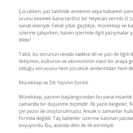
Çocukken, yaz tatilinde annemin veya babamın yanın
ucunu kesmek bana tarifsiz bir heyecan verirdi. O z
sanat eseriydi. Fakat yıllar geçtikçe, mürekkep ve ka
üzerine çalışırken, bazen işlerimle ilgili yazışmala
dilde?
Tabii, bu sorunun cevabı sadece dil ve yazı ile ilgili
iletişimin, kültürün ve ekonominin nasıl bir araya g
olduğu sorusunu hem çocukluk anılarımdan hem de e
Mürekkep ve Dil: Yazının Evrimi
Mürekkep, yazının başlangıcından bu yana insanlık ta
zamanda bir düşünme biçimidir. İlk yazılı belgeler
çivi yazısı ile oluşturulmuştu. Ancak o zamanlar kul
formda değildi. Taş tabletler üzerine kazınan yazılar
koyuyordu. Bu, aslında dilin de ilk evrimiydi.