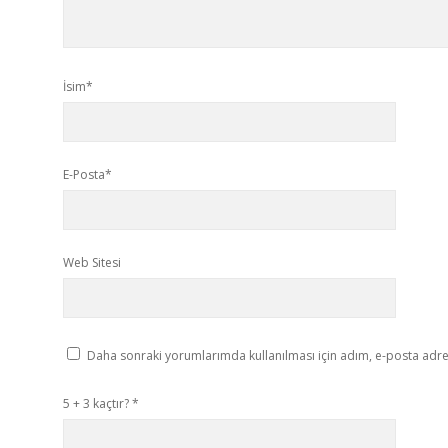
İsim*
E-Posta*
Web Sitesi
Daha sonraki yorumlarımda kullanılması için adım, e-posta adres
5 + 3 kaçtır?
*