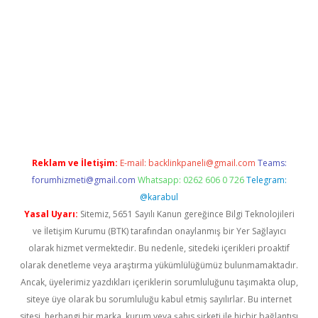
etexper.xyz
Reklam ve İletişim:
E-mail:
backlinkpaneli@gmail.com
Teams:
forumhizmeti@gmail.com
Whatsapp: 0262 606 0 726
Telegram:
@karabul
Yasal Uyarı:
Sitemiz, 5651 Sayılı Kanun gereğince Bilgi Teknolojileri
ve İletişim Kurumu (BTK) tarafından onaylanmış bir Yer Sağlayıcı
olarak hizmet vermektedir. Bu nedenle, sitedeki içerikleri proaktif
olarak denetleme veya araştırma yükümlülüğümüz bulunmamaktadır.
Ancak, üyelerimiz yazdıkları içeriklerin sorumluluğunu taşımakta olup,
siteye üye olarak bu sorumluluğu kabul etmiş sayılırlar. Bu internet
sitesi, herhangi bir marka, kurum veya şahıs şirketi ile hiçbir bağlantısı