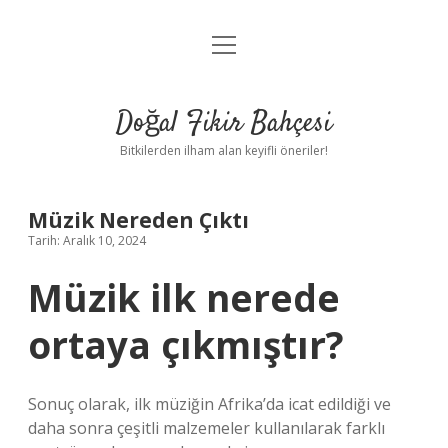
menüyü
Anasayfa
aç
Gizlilik Politikası
Doğal Fikir Bahçesi
Yasal Uyarı
Bitkilerden ilham alan keyifli öneriler!
Hakkımızda
Müzik Nereden Çıktı
Tarih: Aralık 10, 2024
Müzik ilk nerede
ortaya çıkmıştır?
Sonuç olarak, ilk müziğin Afrika’da icat edildiği ve
daha sonra çeşitli malzemeler kullanılarak farklı