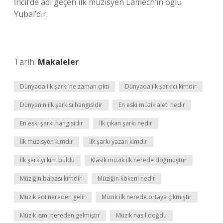
İncil’de adı geçen ilk müzisyen Lamech’in oğlu
Yubal’dır.
Tarih:
Makaleler
Dünyada ilk şarkı ne zaman çıktı
Dünyada ilk şarkıcı kimdir
Dünyanın ilk şarkısı hangisidir
En eski müzik aleti nedir
En eski şarkı hangisidir
İlk çıkan şarkı nedir
İlk müzisyen kimdir
İlk şarkı yazan kimdir
İlk şarkıyı kim buldu
Klasik müzik ilk nerede doğmuştur
Müziğin babası kimdir
Müziğin kökeni nedir
Müzik adı nereden gelir
Müzik ilk nerede ortaya çıkmıştır
Müzik ismi nereden gelmiştir
Müzik nasıl doğdu