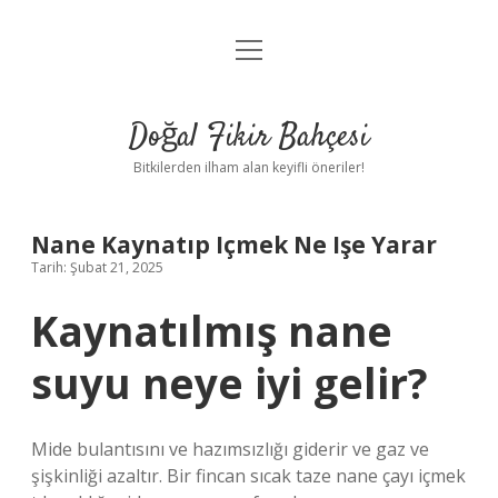
menüyü
Anasayfa
aç
Gizlilik Politikası
Doğal Fikir Bahçesi
Yasal Uyarı
Bitkilerden ilham alan keyifli öneriler!
Hakkımızda
Nane Kaynatıp Içmek Ne Işe Yarar
Tarih: Şubat 21, 2025
Kaynatılmış nane
suyu neye iyi gelir?
Mide bulantısını ve hazımsızlığı giderir ve gaz ve
şişkinliği azaltır. Bir fincan sıcak taze nane çayı içmek