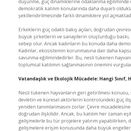
düşünme, güç dinamiklerine odaklanma eğiliminde old
demokratik katılım konularında daha duyarlı oldukları 
şekillendirilmesinde farklı dinamiklere yol açmaktadı
Erkeklerin güç odaklı bakış açıları, doğrudan çevrese
büyük şirketlerin ve sanayilerin oluşturduğu baskı,
sebep olur. Ancak kadınların bu konuda daha demokra
Kadınlar, ekosistemin korunmasına dair daha kapsay
savunma eğilimindedirler. Bu, nesli tükenen hayvanla
toplumsal katılımın sağlanmasının önemini vurgular
Vatandaşlık ve Ekolojik Mücadele: Hangi Sınıf, 
Nesli tükenen hayvanların geri getirilmesi konusu,
devletin ve küresel aktörlerin kontrolündeki güç iliş
yeniden tanımlanmasını zorlar. Çevre mücadelesine 
doğrudan ilişkilidir. Ancak, bu katılım her zaman eşi
gelişmelerle bu tür projelere yatırım yapabilirken, d
gelişmelere erişim konusunda daha büyük engellerl