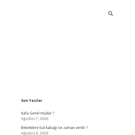
Sidebar
Son Yazılar
https://elexbett.net/
be
Kafa Genel müdür ?
Ağustos 7, 2026
Bebeklere bal kabağı ne zaman verilir ?
Ağustos 6, 2026