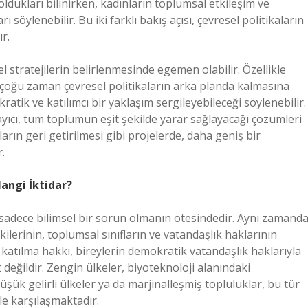
ukları bilinirken, kadınların toplumsal etkileşim ve
söylenebilir. Bu iki farklı bakış açısı, çevresel politikaların
r.
l stratejilerin belirlenmesinde egemen olabilir. Özellikle
 çoğu zaman çevresel politikaların arka planda kalmasına
tik ve katılımcı bir yaklaşım sergileyebileceği söylenebilir.
ıcı, tüm toplumun eşit şekilde yarar sağlayacağı çözümleri
rın geri getirilmesi gibi projelerde, daha geniş bir
.
Hangi İktidar?
 sadece bilimsel bir sorun olmanın ötesindedir. Aynı zamanda
kilerinin, toplumsal sınıfların ve vatandaşlık haklarının
katılma hakkı, bireylerin demokratik vatandaşlık haklarıyla
t değildir. Zengin ülkeler, biyoteknoloji alanındaki
üşük gelirli ülkeler ya da marjinalleşmiş topluluklar, bu tür
e karşılaşmaktadır.