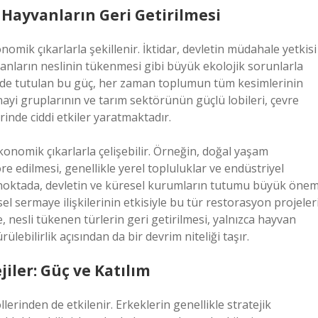
 Hayvanların Geri Getirilmesi
nomik çıkarlarla şekillenir. İktidar, devletin müdahale yetkisi
anların neslinin tükenmesi gibi büyük ekolojik sorunlarla
linde tutulan bu güç, her zaman toplumun tüm kesimlerinin
nayi gruplarının ve tarım sektörünün güçlü lobileri, çevre
inde ciddi etkiler yaratmaktadır.
konomik çıkarlarla çelişebilir. Örneğin, doğal yaşam
e edilmesi, genellikle yerel topluluklar ve endüstriyel
u noktada, devletin ve küresel kurumların tutumu büyük öne
l sermaye ilişkilerinin etkisiyle bu tür restorasyon projeleri
e, nesli tükenen türlerin geri getirilmesi, yalnızca hayvan
lebilirlik açısından da bir devrim niteliği taşır.
jiler: Güç ve Katılım
lerinden de etkilenir. Erkeklerin genellikle stratejik