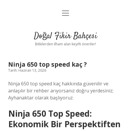
menüyü
Anasayfa
aç
Gizlilik Politikası
Doğal Fikir Bahçesi
Yasal Uyarı
Bitkilerden ilham alan keyifli öneriler!
Hakkımızda
Ninja 650 top speed kaç ?
Tarih: Haziran 13, 2026
Ninja 650 top speed kaç hakkında güvenilir ve
anlaşılır bir rehber arıyorsanız doğru yerdesiniz;
Ayhanaktar olarak başlıyoruz.
Ninja 650 Top Speed:
Ekonomik Bir Perspektiften