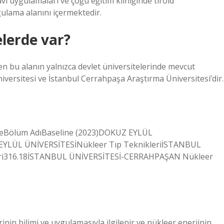
vi uygulamaları ve çoğu eğitim kliniğinde tiroid
ygulama alanını içermektedir.
elerde var?
ren bu alanın yalnızca devlet üniversitelerinde mevcut
niversitesi ve İstanbul Cerrahpaşa Araştırma Üniversitesi’dir.
rsiteBölüm AdıBaseline (2023)DOKUZ EYLÜL
 EYLÜL ÜNİVERSİTESİNükleer Tıp TeknikleriİSTANBUL
ri316.18İSTANBUL ÜNİVERSİTESİ-CERRAHPAŞAN Nükleer
nin bilimi ve uygulamasıyla ilgilenir ve nükleer enerjinin