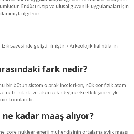
umludur. Endüstri, tıp ve ulusal güvenlik uygulamaları için
anımıyla ilgilenir.
izik sayesinde geliştirilmiştir. / Arkeolojik kalıntıların
arasındaki fark nedir?
mu bir bütün sistem olarak incelerken, nükleer fizik atom
ve nötronlarla ve atom çekirdeğindeki etkileşimleriyle
nin konularıdır.
 ne kadar maaş alıyor?
rine göre nükleer enerji mühendisinin ortalama aylık maaşı