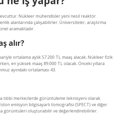
 ne iş yapar?
 mevcuttur. Nükleer mühendisler yeni nesil reaktör
enlik alanlarında çalışabilirler. Üniversiteler, araştırma
rsonel aramaktadır.
ş alır?
ibariyle ortalama aylık 57.200 TL maaş alacak. Nükleer fizik
rken, en yüksek maaş 89.000 TL olacak. Önceki yıllara
mmuz ayındaki ortalaması 43.
ya tıbbi merkezlerde görüntüleme teknisyeni olarak
 foton emisyon bilgisayarlı tomografisi (SPECT) ve diğer
 görüntüleri oluşturabilir ve değerlendirebilirler.