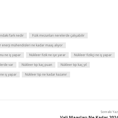
ındaki fark nedir
Fizik mezunları nerelerde çalışabilir
r enerji mühendisleri ne kadar maaş alıyor
nu ne iş yapar
Nükleer fizik ne işe yarar
Nükleer fizikçi ne iş yapar
elerde var
Nükleer tıp kaç puan
Nükleer tıp kaç yıl
ne iş yapar
Nükleer tıp ne kadar kazanır
Sonraki Yaz
Vali Maaşları Ne Kadar 202