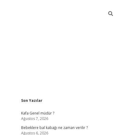
Sidebar
Son Yazılar
https://elexbett.net/
betex
Kafa Genel müdür ?
Ağustos 7, 2026
Bebeklere bal kabağı ne zaman verilir ?
Ağustos 6, 2026