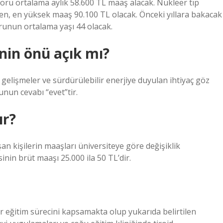
oktoru ortalama aylık 58.600 TL maaş alacak. Nükleer tıp
en, en yüksek maaş 90.100 TL olacak. Önceki yıllara bakacak
runun ortalama yaşı 44 olacak.
nin önü açık mı?
 gelişmeler ve sürdürülebilir enerjiye duyulan ihtiyaç göz
nun cevabı “evet”tir.
ır?
n kişilerin maaşları üniversiteye göre değişiklik
isinin brüt maaşı 25.000 ila 50 TL’dir.
bir eğitim sürecini kapsamakta olup yukarıda belirtilen