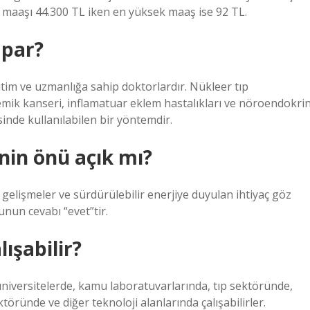
 maaşı 44.300 TL iken en yüksek maaş ise 92 TL.
apar?
itim ve uzmanlığa sahip doktorlardır. Nükleer tıp
 kemik kanseri, inflamatuar eklem hastalıkları ve nöroendokri
inde kullanılabilen bir yöntemdir.
nin önü açık mı?
 gelişmeler ve sürdürülebilir enerjiye duyulan ihtiyaç göz
nun cevabı “evet”tir.
ışabilir?
 üniversitelerde, kamu laboratuvarlarında, tıp sektöründe,
öründe ve diğer teknoloji alanlarında çalışabilirler.