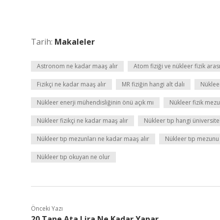
Tarih:
Makaleler
Astronom ne kadar maaş alır
Atom fiziği ve nükleer fizik aras
Fizikçi ne kadar maaş alır
MR fiziğin hangi alt dalı
Nüklee
Nükleer enerji mühendisliğinin önü açık mı
Nükleer fizik mezu
Nükleer fizikçi ne kadar maaş alır
Nükleer tıp hangi üniversit
Nükleer tıp mezunları ne kadar maaş alır
Nükleer tıp mezunu 
Nükleer tıp okuyan ne olur
Önceki Yazı
20 Tane Ata Lira Ne Kadar Yapar