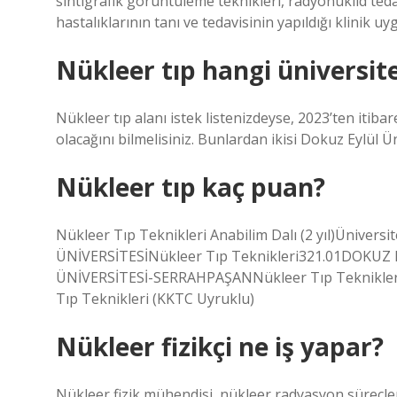
sintigrafik görüntüleme teknikleri, radyonüklid teda
hastalıklarının tanı ve tedavisinin yapıldığı klinik u
Nükleer tıp hangi üniversit
Nükleer tıp alanı istek listenizdeyse, 2023’ten itiba
olacağını bilmelisiniz. Bunlardan ikisi Dokuz Eylül Ü
Nükleer tıp kaç puan?
Nükleer Tıp Teknikleri Anabilim Dalı (2 yıl)Ünive
ÜNİVERSİTESİNükleer Tıp Teknikleri321.01DOKUZ
ÜNİVERSİTESİ-SERRAHPAŞANNükleer Tıp Teknikle
Tıp Teknikleri (KKTC Uyruklu)
Nükleer fizikçi ne iş yapar?
Nükleer fizik mühendisi, nükleer radyasyon süreçleri