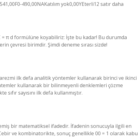
0-541,00F0-490,00NAKatılım yok0,00YEterli12 satır daha
C = π d formülüne koyabiliriz: İşte bu kadar! Bu durumda
rin çevresi ‍birimdir. Şimdi deneme sırası sizde!
zmi ilk defa analitik yöntemler kullanarak birinci ve ikinci
temler kullanarak bir bilinmeyenli denklemleri çözme
e sıfır sayısını ilk defa kullanmıştır.
emiş bir matematiksel ifadedir. İfadenin sonucuyla ilgili en
Cebir ve kombinatorikte, sonuç genellikle 00 = 1 olarak kabu