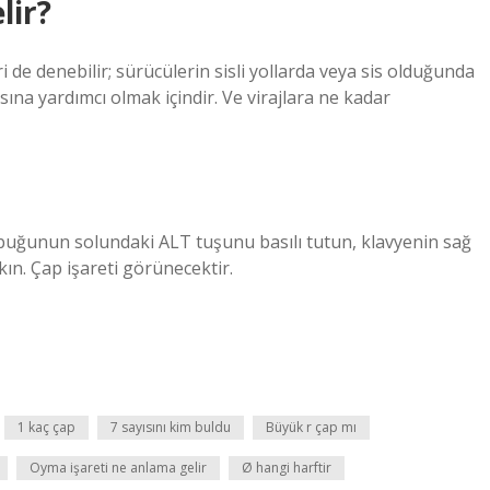
lir?
i de denebilir; sürücülerin sisli yollarda veya sis olduğunda
na yardımcı olmak içindir. Ve virajlara ne kadar
ubuğunun solundaki ALT tuşunu basılı tutun, klavyenin sağ
kın. Çap işareti görünecektir.
1 kaç çap
7 sayısını kim buldu
Büyük r çap mı
Oyma işareti ne anlama gelir
Ø hangi harftir