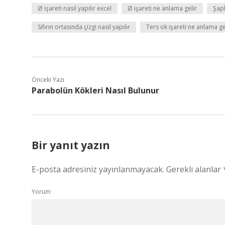
Ø işareti nasıl yapılır excel
Ø işareti ne anlama gelir
Şapk
Sıfırın ortasında çizgi nasıl yapılır
Ters ok işareti ne anlama ge
Önceki Yazı
Parabolün Kökleri Nasıl Bulunur
Bir yanıt yazın
E-posta adresiniz yayınlanmayacak.
Gerekli alanlar
Yorum