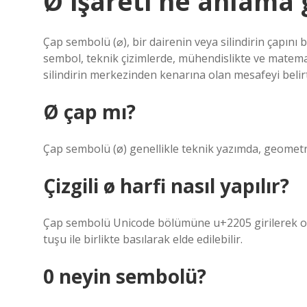
Ø işareti ne anlama 
Çap sembolü (⌀), bir dairenin veya silindirin çapını 
sembol, teknik çizimlerde, mühendislikte ve matemat
silindirin merkezinden kenarına olan mesafeyi belirt
Ø çap mı?
Çap sembolü (ø) genellikle teknik yazımda, geometri 
Çizgili ø harfi nasıl yapılır?
Çap sembolü Unicode bölümüne u+2205 girilerek oluş
tuşu ile birlikte basılarak elde edilebilir.
0 neyin sembolü?