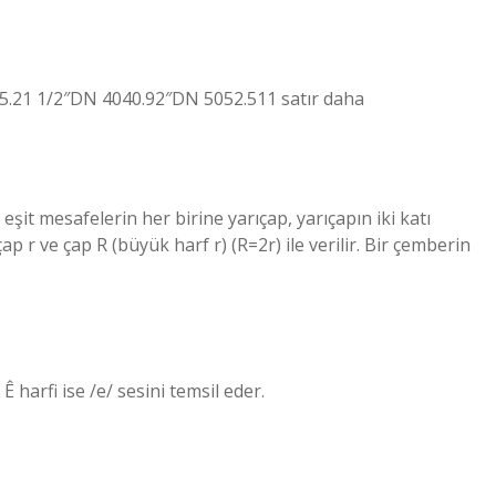
5.21 1/2″DN 4040.92″DN 5052.511 satır daha
şit mesafelerin her birine yarıçap, yarıçapın iki katı
p r ve çap R (büyük harf r) (R=2r) ile verilir. Bir çemberin
 Ê harfi ise /e/ sesini temsil eder.