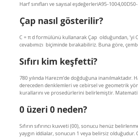
Harf sınıfları ve sayısal eşdeğerleriA95-1004,00D5
Çap nasıl gösterilir?
C = π d formülünü kullanarak Çap ‍ olduğundan, ‍’yi 
cevabımızı ‍ biçiminde bırakabiliriz. Buna göre, çembe
Sıfırı kim keşfetti?
780 yılında Harezm’de doğduğuna inanılmaktadır. Hare
dereceden denklemleri ve cebirsel ve geometrik yön
kurallarını ve prosedürlerini belirlemiştir. Matematikt
0 üzeri 0 neden?
Sıfırın sıfırıncı kuvveti (00), sonucu henüz belirlenm
yaygın iddialar, sonucun 1 veya belirsiz olduğudur. 