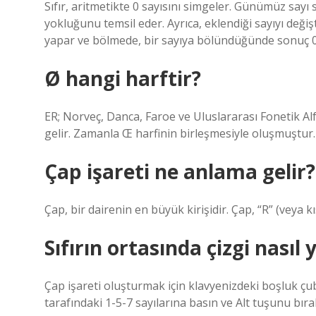
Sıfır, aritmetikte 0 sayısını simgeler. Günümüz sayı s
yokluğunu temsil eder. Ayrıca, eklendiği sayıyı deği
yapar ve bölmede, bir sayıya bölündüğünde sonuç 0
Ø hangi harftir?
ER; Norveç, Danca, Faroe ve Uluslararası Fonetik Alf
gelir. Zamanla Œ harfinin birleşmesiyle oluşmuştur. 
Çap işareti ne anlama gelir?
Çap, bir dairenin en büyük kirişidir. Çap, “R” (veya kıs
Sıfırın ortasında çizgi nasıl y
Çap işareti oluşturmak için klavyenizdeki boşluk ç
tarafındaki 1-5-7 sayılarına basın ve Alt tuşunu bıra