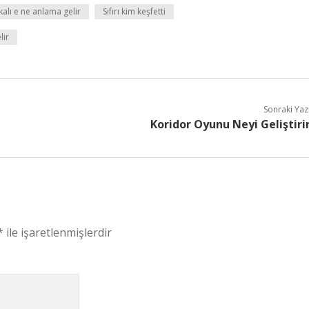
alı e ne anlama gelir
Sıfırı kim keşfetti
lir
Sonraki Yaz
Koridor Oyunu Neyi Geliştiri
*
ile işaretlenmişlerdir