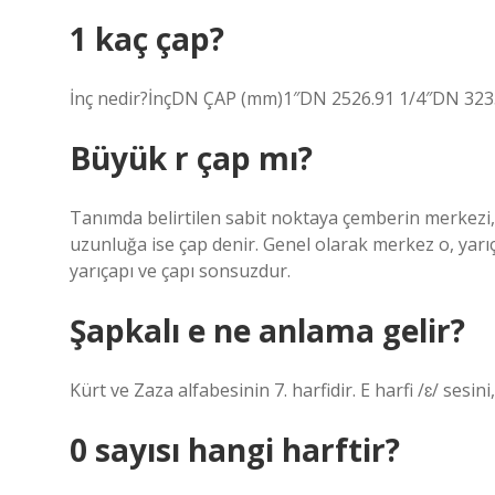
1 kaç çap?
İnç nedir?İnçDN ÇAP (mm)1″DN 2526.91 1/4″DN 323
Büyük r çap mı?
Tanımda belirtilen sabit noktaya çemberin merkezi, e
uzunluğa ise çap denir. Genel olarak merkez o, yarıça
yarıçapı ve çapı sonsuzdur.
Şapkalı e ne anlama gelir?
Kürt ve Zaza alfabesinin 7. harfidir. E harfi /ɛ/ sesini,
0 sayısı hangi harftir?