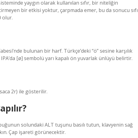
isteminde yaygın olarak kullanılan sıfır, bir niteliğin
ştirmeyen bir etkisi yoktur, çarpmada emer, bu da sonucu sıfı
 olur.
abesi’nde bulunan bir harf. Türkçe’deki “ö” sesine karşılık
IPA’da [ø] sembolü yarı kapalı ön yuvarlak ünlüyü belirtir.
aca 2r) ile gösterilir.
apılır?
ubuğunun solundaki ALT tuşunu basılı tutun, klavyenin sağ
kın. Çap işareti görünecektir.