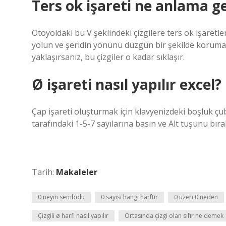
Ters ok işareti ne anlama ge
Otoyoldaki bu V şeklindeki çizgilere ters ok işaretler
yolun ve şeridin yönünü düzgün bir şekilde koruması
yaklaşırsanız, bu çizgiler o kadar sıklaşır.
Ø işareti nasıl yapılır excel?
Çap işareti oluşturmak için klavyenizdeki boşluk ç
tarafındaki 1-5-7 sayılarına basın ve Alt tuşunu bıra
Tarih:
Makaleler
0 neyin sembolü
0 sayısı hangi harftir
0 üzeri 0 neden
Çizgili ø harfi nasıl yapılır
Ortasında çizgi olan sıfır ne demek