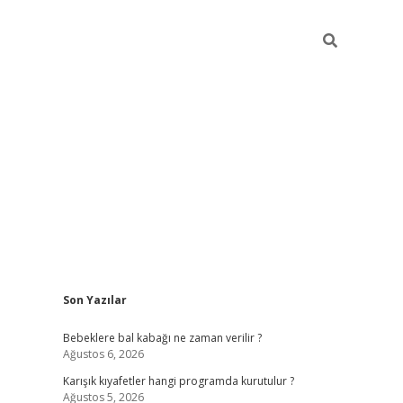
Sidebar
Son Yazılar
https://elexbett.net/
betex
Bebeklere bal kabağı ne zaman verilir ?
Ağustos 6, 2026
Karışık kıyafetler hangi programda kurutulur ?
Ağustos 5, 2026