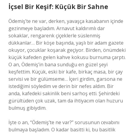
İçsel Bir Keşif: Küçük Bir Sahne
Ödemiş’te ne var, derken, yavaşça kasabanın içinde
gezinmeye başladım. Arnavut kaldırımlı dar
sokaklar, rengarenk çiçeklerle süslenmiş
dükkanlar… Bir köşe başında, yaşlı bir adam gazete
okuyor, çocuklar koşarak geçiyor. Birden, önümdeki
küçük kafeden gelen kahve kokusu burnuma çarptı.
O an, Ödemiş’in bana sunduğu en güzel şeyi
keşfettim. Küçük, eski bir kafe, birkaç masa, bir çay
servisi ve bir gülümseme… İçeri girdim, garsona ne
istediğimi söyledim ve derin bir nefes aldım. Bir
anda, kafedeki sakinlik beni sarhoş etti. Şehirdeki
gürültüden çok uzak, tam da ihtiyacım olan huzuru
bulmuş gibiydim.
İşte o an, “Ödemiş’te ne var?” sorusunun cevabını
bulmaya başladım. O kadar basitti ki, bu basitlik