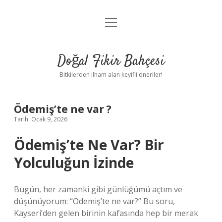
menüyü
Anasayfa
aç
Gizlilik Politikası
Doğal Fikir Bahçesi
Yasal Uyarı
Bitkilerden ilham alan keyifli öneriler!
Hakkımızda
Ödemiş’te ne var ?
Tarih: Ocak 9, 2026
Ödemiş’te Ne Var? Bir
Yolculuğun İzinde
Bugün, her zamanki gibi günlüğümü açtım ve
düşünüyorum: “Ödemiş’te ne var?” Bu soru,
Kayseri’den gelen birinin kafasında hep bir merak