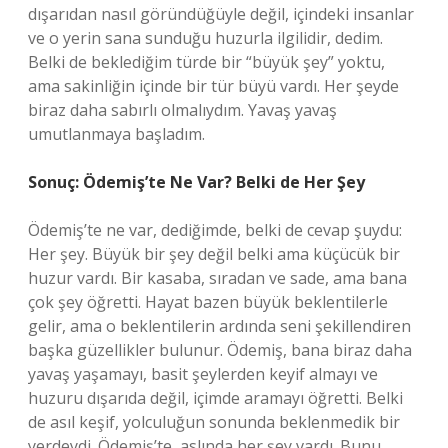
dışarıdan nasıl göründüğüyle değil, içindeki insanlar
ve o yerin sana sunduğu huzurla ilgilidir, dedim.
Belki de beklediğim türde bir “büyük şey” yoktu,
ama sakinliğin içinde bir tür büyü vardı. Her şeyde
biraz daha sabırlı olmalıydım. Yavaş yavaş
umutlanmaya başladım.
Sonuç: Ödemiş’te Ne Var? Belki de Her Şey
Ödemiş’te ne var, dediğimde, belki de cevap şuydu:
Her şey. Büyük bir şey değil belki ama küçücük bir
huzur vardı. Bir kasaba, sıradan ve sade, ama bana
çok şey öğretti. Hayat bazen büyük beklentilerle
gelir, ama o beklentilerin ardında seni şekillendiren
başka güzellikler bulunur. Ödemiş, bana biraz daha
yavaş yaşamayı, basit şeylerden keyif almayı ve
huzuru dışarıda değil, içimde aramayı öğretti. Belki
de asıl keşif, yolculuğun sonunda beklenmedik bir
yerdeydi. Ödemiş’te, aslında her şey vardı. Bunu,