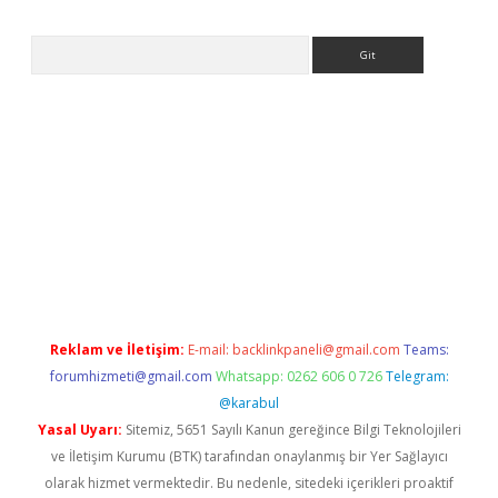
Arama
.net/
betexper.xyz
Reklam ve İletişim:
E-mail:
backlinkpaneli@gmail.com
Teams:
forumhizmeti@gmail.com
Whatsapp: 0262 606 0 726
Telegram:
@karabul
Yasal Uyarı:
Sitemiz, 5651 Sayılı Kanun gereğince Bilgi Teknolojileri
ve İletişim Kurumu (BTK) tarafından onaylanmış bir Yer Sağlayıcı
olarak hizmet vermektedir. Bu nedenle, sitedeki içerikleri proaktif