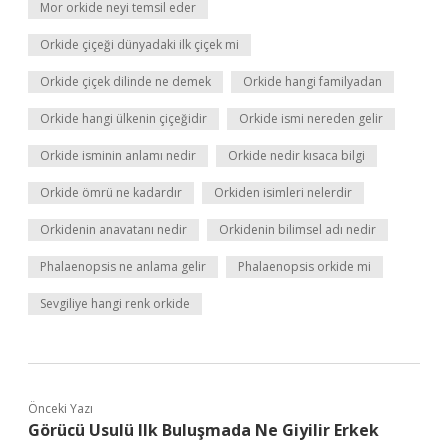
Mor orkide neyi temsil eder
Orkide çiçeği dünyadaki ilk çiçek mi
Orkide çiçek dilinde ne demek
Orkide hangi familyadan
Orkide hangi ülkenin çiçeğidir
Orkide ismi nereden gelir
Orkide isminin anlamı nedir
Orkide nedir kısaca bilgi
Orkide ömrü ne kadardır
Orkiden isimleri nelerdir
Orkidenin anavatanı nedir
Orkidenin bilimsel adı nedir
Phalaenopsis ne anlama gelir
Phalaenopsis orkide mi
Sevgiliye hangi renk orkide
Önceki Yazı
Görücü Usulü Ilk Buluşmada Ne Giyilir Erkek