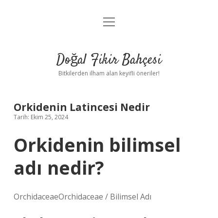
menüyü
Anasayfa
aç
Gizlilik Politikası
Doğal Fikir Bahçesi
Yasal Uyarı
Bitkilerden ilham alan keyifli öneriler!
Hakkımızda
Orkidenin Latincesi Nedir
Tarih: Ekim 25, 2024
Orkidenin bilimsel
adı nedir?
OrchidaceaeOrchidaceae / Bilimsel Adı