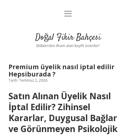
menüyü
Anasayfa
aç
Gizlilik Politikası
Doğal Fikir Bahçesi
Yasal Uyarı
Bitkilerden ilham alan keyifli öneriler!
Hakkımızda
Premium üyelik nasıl iptal edilir
Hepsiburada ?
Tarih: Temmuz 2, 2026
Satın Alınan Üyelik Nasıl
İptal Edilir? Zihinsel
Kararlar, Duygusal Bağlar
ve Görünmeyen Psikolojik