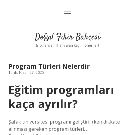
menüyü
Anasayfa
aç
Gizlilik Politikası
Doğal Fikir Bahçesi
Yasal Uyarı
Bitkilerden ilham alan keyifli öneriler!
Hakkımızda
Program Türleri Nelerdir
Tarih: Nisan 27, 2025
Eğitim programları
kaça ayrılır?
Şafak üniversitesi programı geliştirilirken dikkate
alınması gereken program türleri. …