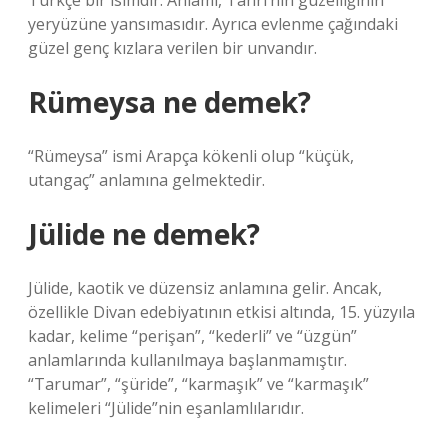
Türkçe bir isimdir. Anlamı, Tanrı’nın güzelliğinin
yeryüzüne yansımasıdır. Ayrıca evlenme çağındaki
güzel genç kızlara verilen bir unvandır.
Rümeysa ne demek?
“Rümeysa” ismi Arapça kökenli olup “küçük,
utangaç” anlamına gelmektedir.
Jülide ne demek?
Jülide, kaotik ve düzensiz anlamına gelir. Ancak,
özellikle Divan edebiyatının etkisi altında, 15. yüzyıla
kadar, kelime “perişan”, “kederli” ve “üzgün”
anlamlarında kullanılmaya başlanmamıştır.
“Tarumar”, “şüride”, “karmaşık” ve “karmaşık”
kelimeleri “Jülide”nin eşanlamlılarıdır.