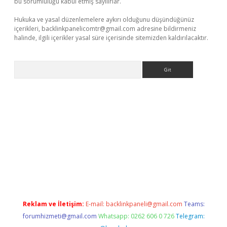
bu sorumluluğu kabul etmiş sayılırlar.
Hukuka ve yasal düzenlemelere aykırı olduğunu düşündüğünüz
içerikleri,
backlinkpanelicomtr@gmail.com
adresine bildirmeniz
halinde, ilgili içerikler yasal süre içerisinde sitemizden kaldırılacaktır.
Arama
betexper.xyz
Reklam ve İletişim:
E-mail:
backlinkpaneli@gmail.com
Teams:
forumhizmeti@gmail.com
Whatsapp: 0262 606 0 726
Telegram: