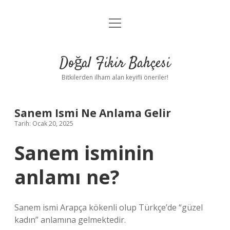
menüyü
Anasayfa
aç
Gizlilik Politikası
Doğal Fikir Bahçesi
Yasal Uyarı
Bitkilerden ilham alan keyifli öneriler!
Hakkımızda
Sanem Ismi Ne Anlama Gelir
Tarih: Ocak 20, 2025
Sanem isminin
anlamı ne?
Sanem ismi Arapça kökenli olup Türkçe’de “güzel
kadın” anlamına gelmektedir.