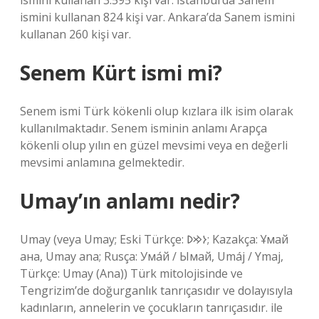
ismini kullanan 3.595 kişi var. İstanbul’da Sanem
ismini kullanan 824 kişi var. Ankara’da Sanem ismini
kullanan 260 kişi var.
Senem Kürt ismi mi?
Senem ismi Türk kökenli olup kızlara ilk isim olarak
kullanılmaktadır. Senem isminin anlamı Arapça
kökenli olup yılın en güzel mevsimi veya en değerli
mevsimi anlamına gelmektedir.
Umay’ın anlamı nedir?
Umay (veya Umay; Eski Türkçe: 𐰆𐰢𐰖; Kazakça: Ұмай
aна, Umay ana; Rusça: Ума́й / Ымай, Umáj / Ymaj,
Türkçe: Umay (Ana)) Türk mitolojisinde ve
Tengrizim’de doğurganlık tanrıçasıdır ve dolayısıyla
kadınların, annelerin ve çocukların tanrıçasıdır. ile