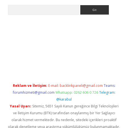
Arama
/
betexper.xyz
Reklam ve İletişim:
E-mail:
backlinkpaneli@gmail.com
Teams:
forumhizmeti@gmail.com
Whatsapp: 0262 606 0 726
Telegram:
@karabul
Yasal Uyarı:
Sitemiz, 5651 Sayılı Kanun gereğince Bilgi Teknolojileri
ve İletişim Kurumu (BTK) tarafından onaylanmış bir Yer Sağlayıcı
olarak hizmet vermektedir. Bu nedenle, sitedeki içerikleri proaktif
olarak denetleme veya araştırma yükümlülüğümüz bulunmamaktadır.