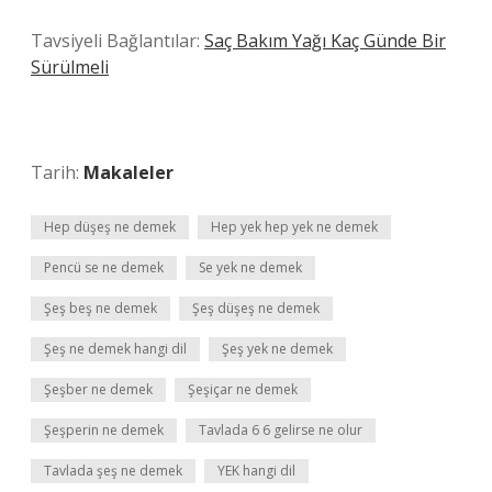
Tavsiyeli Bağlantılar:
Saç Bakım Yağı Kaç Günde Bir
Sürülmeli
Tarih:
Makaleler
Hep düşeş ne demek
Hep yek hep yek ne demek
Pencü se ne demek
Se yek ne demek
Şeş beş ne demek
Şeş düşeş ne demek
Şeş ne demek hangi dil
Şeş yek ne demek
Şeşber ne demek
Şeşiçar ne demek
Şeşperin ne demek
Tavlada 6 6 gelirse ne olur
Tavlada şeş ne demek
YEK hangi dil