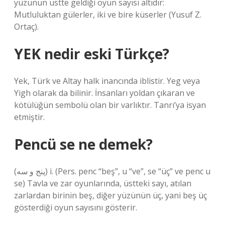
yüzünün üstte geldiği oyun sayısı altıdır:
Mutluluktan gülerler, iki ve bire küserler (Yusuf Z.
Ortaç).
YEK nedir eski Türkçe?
Yek, Türk ve Altay halk inancında iblistir. Yeg veya
Yigh olarak da bilinir. İnsanları yoldan çıkaran ve
kötülüğün sembolü olan bir varlıktır. Tanrı’ya isyan
etmiştir.
Pencü se ne demek?
(ﭘﻨﺞ ﻭ ﺳﻪ) i. (Pers. penc “beş”, u “ve”, se “üç” ve penc u
se) Tavla ve zar oyunlarında, üstteki sayı, atılan
zarlardan birinin beş, diğer yüzünün üç, yani beş üç
gösterdiği oyun sayısını gösterir.