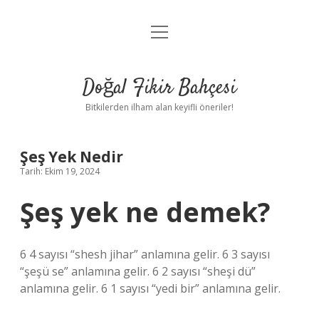
menüyü
Anasayfa
aç
Gizlilik Politikası
Doğal Fikir Bahçesi
Yasal Uyarı
Bitkilerden ilham alan keyifli öneriler!
Hakkımızda
Şeş Yek Nedir
Tarih: Ekim 19, 2024
Şeş yek ne demek?
6 4 sayısı “shesh jihar” anlamına gelir. 6 3 sayısı
“şeşü se” anlamına gelir. 6 2 sayısı “sheşi dü”
anlamına gelir. 6 1 sayısı “yedi bir” anlamına gelir.