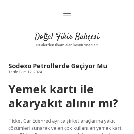
menüyü
Anasayfa
aç
Gizlilik Politikası
Doğal Fikir Bahçesi
Yasal Uyarı
Bitkilerden ilham alan keyifli öneriler!
Hakkımızda
Sodexo Petrollerde Geçiyor Mu
Tarih: Ekim 12, 2024
Yemek kartı ile
akaryakıt alınır mı?
Ticket Car Edenred ayrıca şirket araçlarına yakıt
çözümleri sunarak ve en çok kullanılan yemek kartı