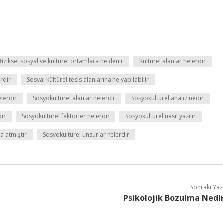
fiziksel sosyal ve kültürel ortamlara ne denir
Kültürel alanlar nelerdir
rdir
Sosyal kültürel tesis alanlarına ne yapılabilir
lerdir
Sosyokültürel alanlar nelerdir
Sosyokültürel analiz nedir
dir
Sosyokültürel faktörler nelerdir
Sosyokültürel nasıl yazılır
a atmıştır
Sosyokültürel unsurlar nelerdir
Sonraki Yaz
Psikolojik Bozulma Nedi