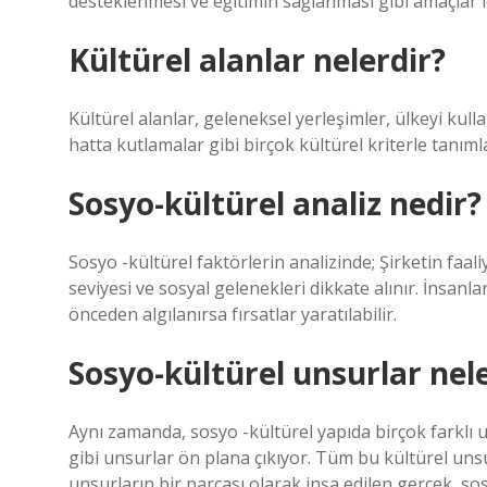
desteklenmesi ve eğitimin sağlanması gibi amaçlar içi
Kültürel alanlar nelerdir?
Kültürel alanlar, geleneksel yerleşimler, ülkeyi kul
hatta kutlamalar gibi birçok kültürel kriterle tanımla
Sosyo-kültürel analiz nedir?
Sosyo -kültürel faktörlerin analizinde; Şirketin faal
seviyesi ve sosyal gelenekleri dikkate alınır. İnsanl
önceden algılanırsa fırsatlar yaratılabilir.
Sosyo-kültürel unsurlar nel
Aynı zamanda, sosyo -kültürel yapıda birçok farklı un
gibi unsurlar ön plana çıkıyor. Tüm bu kültürel unsur
unsurların bir parçası olarak inşa edilen gerçek, sos