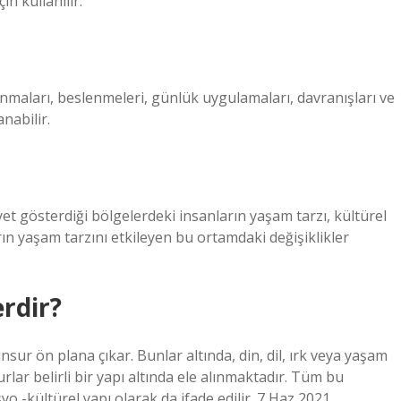
n kullanılır.
lanmaları, beslenmeleri, günlük uygulamaları, davranışları ve
nabilir.
iyet gösterdiği bölgelerdeki insanların yaşam tarzı, kültürel
arın yaşam tarzını etkileyen bu ortamdaki değişiklikler
erdir?
sur ön plana çıkar. Bunlar altında, din, dil, ırk veya yaşam
lar belirli bir yapı altında ele alınmaktadır. Tüm bu
yo -kültürel yapı olarak da ifade edilir. 7 Haz 2021