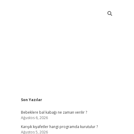
Sidebar
Son Yazılar
https://elexbett.net/
betex
Bebeklere bal kabağı ne zaman verilir ?
Ağustos 6, 2026
Karışık kıyafetler hangi programda kurutulur ?
Ağustos 5, 2026