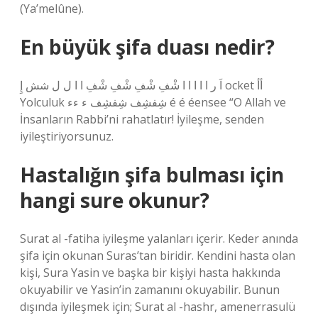
(Ya’melûne).
En büyük şifa duası nedir?
اَ ر ا ا ا ا ا شْفِ شْفِ شْفِ شْفِ ا ا ل ل شش إِ ocket أأ
Yolculuk شِفشِف شِفشِف ء ءء é é éensee “O Allah ve
İnsanların Rabbi’ni rahatlatır! İyileşme, senden
iyileştiriyorsunuz.
Hastalığın şifa bulması için
hangi sure okunur?
Surat al -fatiha iyileşme yalanları içerir. Keder anında
şifa için okunan Suras’tan biridir. Kendini hasta olan
kişi, Sura Yasin ve başka bir kişiyi hasta hakkında
okuyabilir ve Yasin’in zamanını okuyabilir. Bunun
dışında iyileşmek için; Surat al -hashr, amenerrasulü