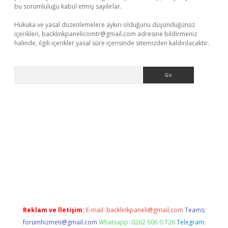
bu sorumluluğu kabul etmiş sayılırlar.
Hukuka ve yasal düzenlemelere aykırı olduğunu düşündüğünüz
içerikleri,
backlinkpanelicomtr@gmail.com
adresine bildirmeniz
halinde, ilgili içerikler yasal süre içerisinde sitemizden kaldırılacaktır.
Arama
etexper.xyz
Reklam ve İletişim:
E-mail:
backlinkpaneli@gmail.com
Teams:
forumhizmeti@gmail.com
Whatsapp: 0262 606 0 726
Telegram: