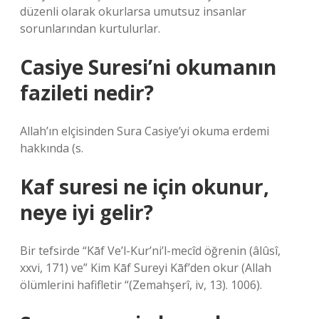
düzenli olarak okurlarsa umutsuz insanlar
sorunlarından kurtulurlar.
Casiye Suresi’ni okumanın
fazileti nedir?
Allah’ın elçisinden Sura Casiye’yi okuma erdemi
hakkında (s.
Kaf suresi ne için okunur,
neye iyi gelir?
Bir tefsirde “Kāf Ve’l-Kur’ni’l-mecîd öğrenin (âlûsî,
xxvi, 171) ve” Kim Kāf Sureyi Kāf’den okur (Allah
ölümlerini hafifletir “(Zemahşerî, iv, 13). 1006).