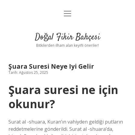
menüyü
Anasayfa
aç
Gizlilik Politikası
Doğal Fikir Bahçesi
Yasal Uyarı
Bitkilerden ilham alan keyifli öneriler!
Hakkımızda
Şuara Suresi Neye Iyi Gelir
Tarih: Ağustos 25, 2025
Şuara suresi ne için
okunur?
Surat al -shuara, Kuran’ın vahiyden geldiği putların
reddetmelerine gönderildi. Surat al -shuara’da,