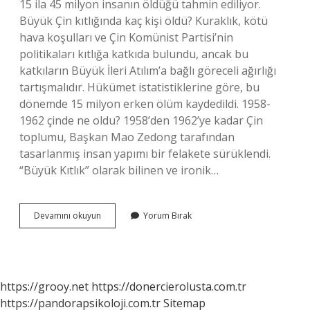
15 ila 45 milyon insanın öldüğü tahmin ediliyor.
Büyük Çin kıtlığında kaç kişi öldü? Kuraklık, kötü
hava koşulları ve Çin Komünist Partisi’nin
politikaları kıtlığa katkıda bulundu, ancak bu
katkıların Büyük İleri Atılım’a bağlı göreceli ağırlığı
tartışmalıdır. Hükümet istatistiklerine göre, bu
dönemde 15 milyon erken ölüm kaydedildi. 1958-
1962 çinde ne oldu? 1958’den 1962’ye kadar Çin
toplumu, Başkan Mao Zedong tarafından
tasarlanmış insan yapımı bir felakete sürüklendi.
“Büyük Kıtlık” olarak bilinen ve ironik…
Büyük
Devamını okuyun
Yorum Bırak
Çin
Kıtlığı
Neden
Olmuştur
https://grooy.net
https://donercierolusta.com.tr
https://pandorapsikoloji.com.tr
Sitemap