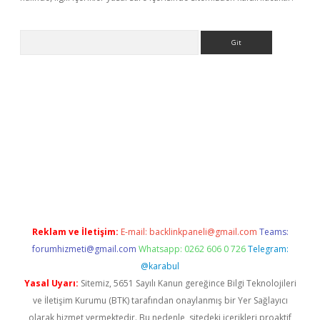
Arama
lexbett.net/
betexper.xyz
Reklam ve İletişim:
E-mail:
backlinkpaneli@gmail.com
Teams:
forumhizmeti@gmail.com
Whatsapp: 0262 606 0 726
Telegram:
@karabul
Yasal Uyarı:
Sitemiz, 5651 Sayılı Kanun gereğince Bilgi Teknolojileri
ve İletişim Kurumu (BTK) tarafından onaylanmış bir Yer Sağlayıcı
olarak hizmet vermektedir. Bu nedenle, sitedeki içerikleri proaktif