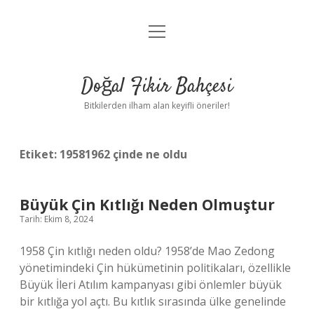
menüyü
Anasayfa
aç
Gizlilik Politikası
Doğal Fikir Bahçesi
Yasal Uyarı
Bitkilerden ilham alan keyifli öneriler!
Hakkımızda
Etiket:
19581962 çinde ne oldu
Büyük Çin Kıtlığı Neden Olmuştur
Tarih: Ekim 8, 2024
1958 Çin kıtlığı neden oldu? 1958’de Mao Zedong
yönetimindeki Çin hükümetinin politikaları, özellikle
Büyük İleri Atılım kampanyası gibi önlemler büyük
bir kıtlığa yol açtı. Bu kıtlık sırasında ülke genelinde