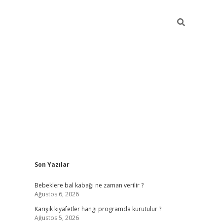
Sidebar
Son Yazılar
https://elexbett.net/
betex
Bebeklere bal kabağı ne zaman verilir ?
Ağustos 6, 2026
Karışık kıyafetler hangi programda kurutulur ?
Ağustos 5, 2026