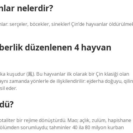
nlar nelerdir?
nlar: serçeler, böcekler, sinekler! Çin’de hayvanlar öldürülme
rberlik düzenlenen 4 hayvan
a kuşudur (鳳). Bu hayvanlar ilk olarak bir Çin klasiği olan
nı zamanda yönlerle de ilişkilendirilir: ejderha doğuyu, qilin
il eder.
rdü?
totaliter bir rejime dönüştürdü. Mao; açlık, zulüm, hapishane
 ölümden sorumluydu; tahminler 40 ila 80 milyon kurban