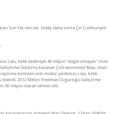
tası Sun Yat-sen var. Solda, daha sonra Çin Cumhuriyeti
?
cısı Liao, kıtlık nedeniyle 40 milyon “doğal olmayan” ölüm
 Geliştirme Ödülü’nü kazanan Çinli ekonomist Mao, ölüm
araştırma biriminin eski müdür yardımcısı Liao, kıtlık
 bildirdi. 2012 Milton Friedman Özgürlüğü Geliştirme
ı 36 milyon olarak tahmin etti.
şını kazanmasının ardından Mao Zedong, 1 Ekim 1949’da