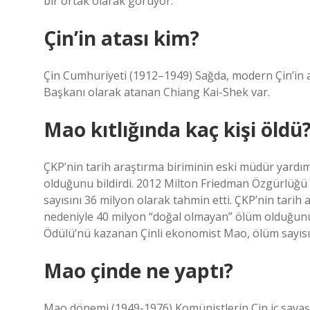
bir ortak olarak görüyor.
Çin’in atası kim?
Çin Cumhuriyeti (1912–1949) Sağda, modern Çin’in a
Başkanı olarak atanan Chiang Kai-Shek var.
Mao kıtlığında kaç kişi öldü
ÇKP’nin tarih araştırma biriminin eski müdür yardım
olduğunu bildirdi. 2012 Milton Friedman Özgürlüğü
sayısını 36 milyon olarak tahmin etti. ÇKP’nin tarih 
nedeniyle 40 milyon “doğal olmayan” ölüm olduğunu
Ödülü’nü kazanan Çinli ekonomist Mao, ölüm sayısın
Mao çinde ne yaptı?
Mao dönemi (1949-1976) Komünistlerin Çin iç sava