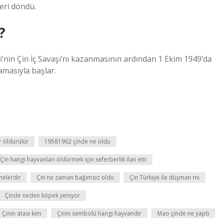
eri döndü.
?
i’nin Çin İç Savaşı’nı kazanmasının ardından 1 Ekim 1949’da
amasıyla başlar.
r öldürülür
19581962 çinde ne oldu
Çin hangi hayvanları öldürmek için seferberlik ilan etti
nelerdir
Çin ne zaman bağımsız oldu
Çin Türkiye ile düşman mı
Çinde neden köpek yeniyor
Çinin atası kim
Çinin sembolü hangi hayvandır
Mao çinde ne yaptı