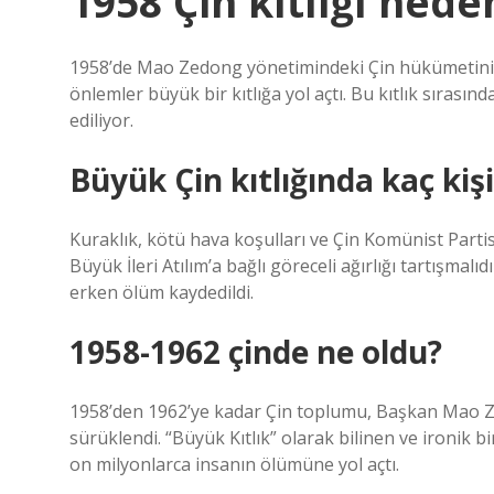
1958 Çin kıtlığı nede
1958’de Mao Zedong yönetimindeki Çin hükümetinin po
önlemler büyük bir kıtlığa yol açtı. Bu kıtlık sırası
ediliyor.
Büyük Çin kıtlığında kaç kiş
Kuraklık, kötü hava koşulları ve Çin Komünist Partisi
Büyük İleri Atılım’a bağlı göreceli ağırlığı tartışma
erken ölüm kaydedildi.
1958-1962 çinde ne oldu?
1958’den 1962’ye kadar Çin toplumu, Başkan Mao Ze
sürüklendi. “Büyük Kıtlık” olarak bilinen ve ironik b
on milyonlarca insanın ölümüne yol açtı.