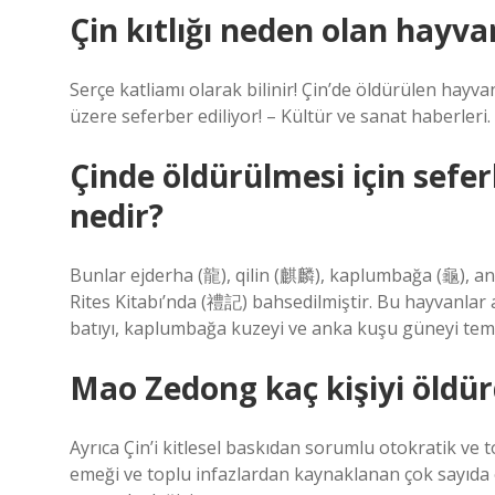
Çin kıtlığı neden olan hayva
Serçe katliamı olarak bilinir! Çin’de öldürülen hayva
üzere seferber ediliyor! – Kültür ve sanat haberleri.
Çinde öldürülmesi için sefe
nedir?
Bunlar ejderha (龍), qilin (麒麟), kaplumbağa (龜), ank
Rites Kitabı’nda (禮記) bahsedilmiştir. Bu hayvanlar ay
batıyı, kaplumbağa kuzeyi ve anka kuşu güneyi tems
Mao Zedong kaç kişiyi öldü
Ayrıca Çin’i kitlesel baskıdan sorumlu otokratik ve 
emeği ve toplu infazlardan kaynaklanan çok sayıda