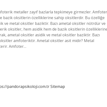
mfoterik metaller zayıf bazlarla tepkimeye girmezler. Amfote
 bazik oksitlerin özelliklerine sahip oksitlerdir. Bu özelliğe
k ve metal oksitler baziktir. Bazı ametal oksitler nötrdür ve
erik oksitler, hem asidik hem de bazik oksitlerin özelliklerin
rak, ametal oksitler asidik ve metal oksitler baziktir. Bazı
ksitler amfoteriktir. Ametal oksitler asit midir? Metal
sterir. Amfoter…
ps://pandorapsikoloji.com.tr
Sitemap