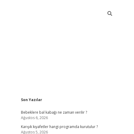
Sidebar
Son Yazılar
https://elexbett.n
Bebeklere bal kabağı ne zaman verilir ?
Ağustos 6, 2026
Karışık kıyafetler hangi programda kurutulur ?
Ağustos 5, 2026