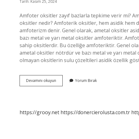
Tarih: Kasım 25, 2024
Amfoter oksitler zayıf bazlarla tepkime verir mi? A
oksitler nedir? Amfoterik oksitler, hem asidik hem de
amfoterizm denir. Genel olarak, ametal oksitler asidi
bazı metal ve yarı metal oksitler amfoteriktir. Amfot
sahip oksitlerdir. Bu özelliğe amfoteriktir. Genel ola
ametal oksitler nötrdür ve bazı metal ve yarı metal o
olmayan oksitlerin sulu çözeltileri asidik özellik gö
Amfoter
Devamını okuyun
Yorum Bırak
Oksitler
Asit
Mi
Baz
Mı
https://grooy.net
https://donercierolusta.com.tr
htt