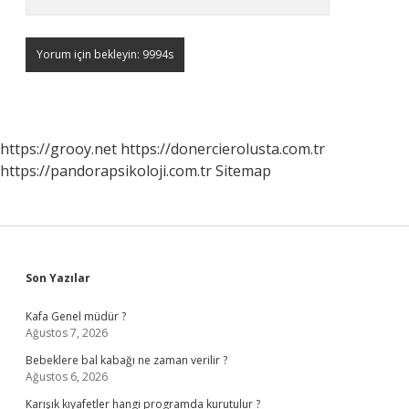
https://grooy.net
https://donercierolusta.com.tr
https://pandorapsikoloji.com.tr
Sitemap
Sidebar
Son Yazılar
Kafa Genel müdür ?
Ağustos 7, 2026
Bebeklere bal kabağı ne zaman verilir ?
Ağustos 6, 2026
Karışık kıyafetler hangi programda kurutulur ?