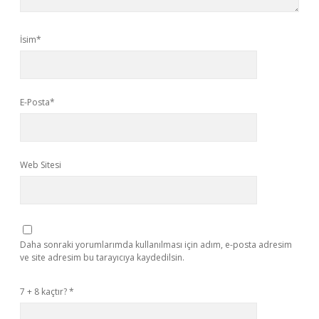
İsim*
E-Posta*
Web Sitesi
Daha sonraki yorumlarımda kullanılması için adım, e-posta adresim
ve site adresim bu tarayıcıya kaydedilsin.
7 + 8 kaçtır?
*