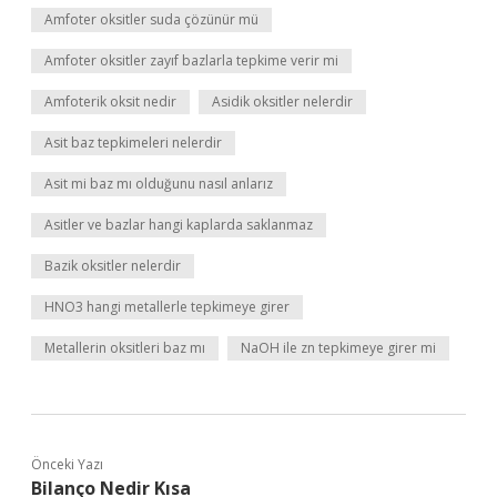
Amfoter oksitler suda çözünür mü
Amfoter oksitler zayıf bazlarla tepkime verir mi
Amfoterik oksit nedir
Asidik oksitler nelerdir
Asit baz tepkimeleri nelerdir
Asit mi baz mı olduğunu nasıl anlarız
Asitler ve bazlar hangi kaplarda saklanmaz
Bazik oksitler nelerdir
HNO3 hangi metallerle tepkimeye girer
Metallerin oksitleri baz mı
NaOH ile zn tepkimeye girer mi
Önceki Yazı
Bilanço Nedir Kısa