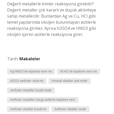
Değerli metallerle kimler reaksiyona girebilir?
Değerli metaller çok kararlı ve düşük aktiviteye
sahip metallerdir. Bunlardan Ag ve Cu, HCl gibi
temel yapılarında oksijen bulunmayan asitlerle
reaksiyona girmez. Ayrıca H2SO4 ve HNO3 gibi
oksijen içeren asitlerle reaksiyona girer.
Tarih:
Makaleler
Ag HNO3 ile tepkime verir mi
Al HCl ile tepkime verir mi
Al2O3 amfoter oksit mi
Ametal oksitler asit midir
Amfoter metaller bazik midir
Amfoter metaller hangi asitlerle tepkime verir
Amfoter oksitler bazik mi
Amfoter oksitler nedir