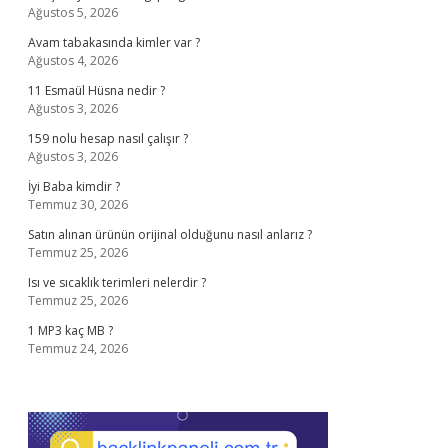
Ağustos 5, 2026
Avam tabakasında kimler var ?
Ağustos 4, 2026
11 Esmaül Hüsna nedir ?
Ağustos 3, 2026
159 nolu hesap nasıl çalışır ?
Ağustos 3, 2026
İyi Baba kimdir ?
Temmuz 30, 2026
Satın alınan ürünün orijinal olduğunu nasıl anlarız ?
Temmuz 25, 2026
Isı ve sıcaklık terimleri nelerdir ?
Temmuz 25, 2026
1 MP3 kaç MB ?
Temmuz 24, 2026