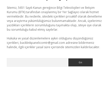
Sitemiz, 5651 Sayılı Kanun gereğince Bilgi Teknolojileri ve İletişim
Kurumu (BTK) tarafından onaylanmış bir Yer Sağlayıcı olarak hizmet
vermektedir. Bu nedenle, sitedeki içerikleri proaktif olarak denetleme
veya araştırma yükümlülüğümüz bulunmamaktadır. Ancak, üyelerimiz
yazdıkları içeriklerin sorumluluğunu taşımakta olup, siteye üye olarak
bu sorumluluğu kabul etmiş sayılırlar.
Hukuka ve yasal düzenlemelere aykırı olduğunu düşündüğünüz
içerikleri,
backlinkpanelicomtr@gmail.com
adresine bildirmeniz
halinde, ilgili içerikler yasal süre içerisinde sitemizden kaldırılacaktır.
Arama
etexper.xyz