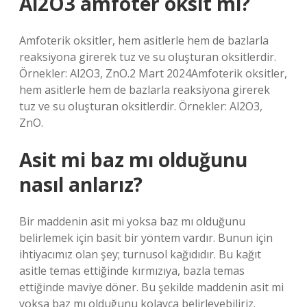
Al2O3 amfoter oksit mi?
Amfoterik oksitler, hem asitlerle hem de bazlarla
reaksiyona girerek tuz ve su oluşturan oksitlerdir.
Örnekler: Al2O3, ZnO.2 Mart 2024Amfoterik oksitler,
hem asitlerle hem de bazlarla reaksiyona girerek
tuz ve su oluşturan oksitlerdir. Örnekler: Al2O3,
ZnO.
Asit mi baz mı olduğunu
nasıl anlarız?
Bir maddenin asit mi yoksa baz mı olduğunu
belirlemek için basit bir yöntem vardır. Bunun için
ihtiyacımız olan şey; turnusol kağıdıdır. Bu kağıt
asitle temas ettiğinde kırmızıya, bazla temas
ettiğinde maviye döner. Bu şekilde maddenin asit mi
yoksa baz mı olduğunu kolayca belirleyebiliriz.