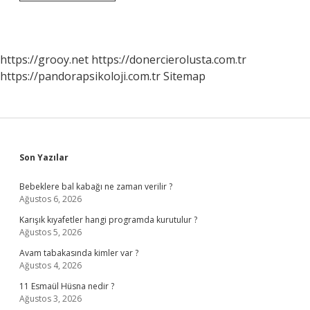
Kıyafetleri
Hangi
Programda
Yıkanır
Bosch
https://grooy.net
https://donercierolusta.com.tr
https://pandorapsikoloji.com.tr
Sitemap
Sidebar
Son Yazılar
Bebeklere bal kabağı ne zaman verilir ?
Ağustos 6, 2026
Karışık kıyafetler hangi programda kurutulur ?
Ağustos 5, 2026
Avam tabakasında kimler var ?
Ağustos 4, 2026
11 Esmaül Hüsna nedir ?
Ağustos 3, 2026