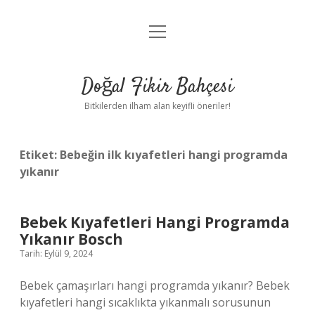
menüyü
Anasayfa
aç
Gizlilik Politikası
Doğal Fikir Bahçesi
Yasal Uyarı
Bitkilerden ilham alan keyifli öneriler!
Hakkımızda
Etiket:
Bebeğin ilk kıyafetleri hangi programda
yıkanır
Bebek Kıyafetleri Hangi Programda
Yıkanır Bosch
Tarih: Eylül 9, 2024
Bebek çamaşırları hangi programda yıkanır? Bebek
kıyafetleri hangi sıcaklıkta yıkanmalı sorusunun