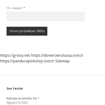
10 - 4 kaçtır?
*
https://grooy.net
https://donercierolusta.com.tr
https://pandorapsikoloji.com.tr
Sitemap
Sidebar
Son Yazılar
Kıymaya su konulur mu ?
Ağustos 9, 2026