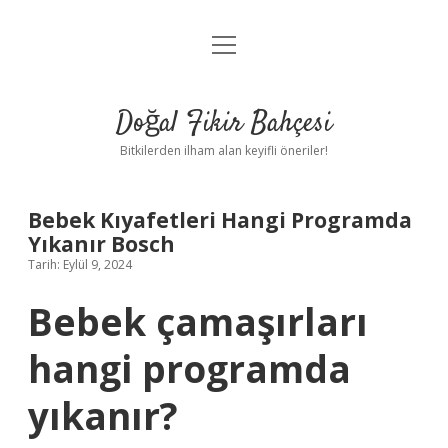
menüyü
Anasayfa
aç
Gizlilik Politikası
Doğal Fikir Bahçesi
Yasal Uyarı
Bitkilerden ilham alan keyifli öneriler!
Hakkımızda
Bebek Kıyafetleri Hangi Programda
Yıkanır Bosch
Tarih: Eylül 9, 2024
Bebek çamaşırları
hangi programda
yıkanır?