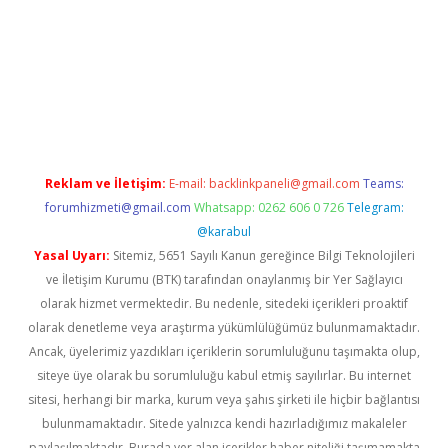
xbett.net/
betexper.xyz
Reklam ve İletişim:
E-mail:
backlinkpaneli@gmail.com
Teams:
forumhizmeti@gmail.com
Whatsapp: 0262 606 0 726
Telegram:
@karabul
Yasal Uyarı:
Sitemiz, 5651 Sayılı Kanun gereğince Bilgi Teknolojileri
ve İletişim Kurumu (BTK) tarafından onaylanmış bir Yer Sağlayıcı
olarak hizmet vermektedir. Bu nedenle, sitedeki içerikleri proaktif
olarak denetleme veya araştırma yükümlülüğümüz bulunmamaktadır.
Ancak, üyelerimiz yazdıkları içeriklerin sorumluluğunu taşımakta olup,
siteye üye olarak bu sorumluluğu kabul etmiş sayılırlar. Bu internet
sitesi, herhangi bir marka, kurum veya şahıs şirketi ile hiçbir bağlantısı
bulunmamaktadır. Sitede yalnızca kendi hazırladığımız makaleler
paylaşılmaktadır. Burada yer alan içerikler haber niteliği taşımamakta