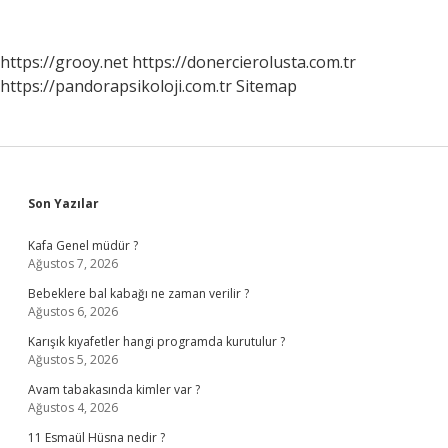
Kurumları
Hangi
Kanuna
https://grooy.net
https://donercierolusta.com.tr
Tabidir
https://pandorapsikoloji.com.tr
Sitemap
Sidebar
Son Yazılar
Kafa Genel müdür ?
Ağustos 7, 2026
Bebeklere bal kabağı ne zaman verilir ?
Ağustos 6, 2026
Karışık kıyafetler hangi programda kurutulur ?
Ağustos 5, 2026
Avam tabakasında kimler var ?
Ağustos 4, 2026
11 Esmaül Hüsna nedir ?