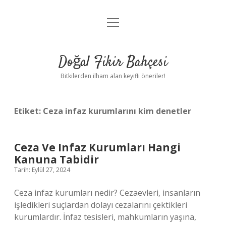
menüyü
Anasayfa
aç
Gizlilik Politikası
Doğal Fikir Bahçesi
Yasal Uyarı
Bitkilerden ilham alan keyifli öneriler!
Hakkımızda
Etiket:
Ceza infaz kurumlarını kim denetler
Ceza Ve Infaz Kurumları Hangi
Kanuna Tabidir
Tarih: Eylül 27, 2024
Ceza infaz kurumları nedir? Cezaevleri, insanların
işledikleri suçlardan dolayı cezalarını çektikleri
kurumlardır. İnfaz tesisleri, mahkumların yaşına,