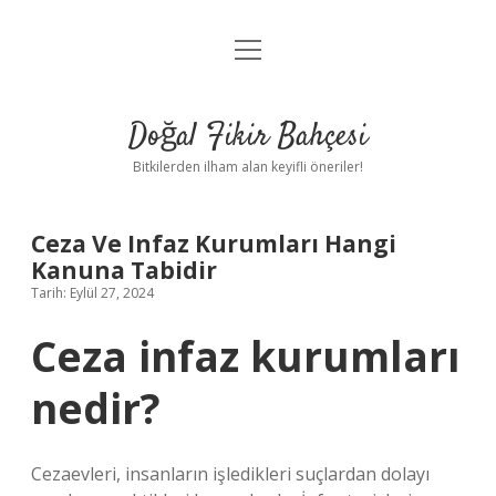
menüyü
Anasayfa
aç
Gizlilik Politikası
Doğal Fikir Bahçesi
Yasal Uyarı
Bitkilerden ilham alan keyifli öneriler!
Hakkımızda
Ceza Ve Infaz Kurumları Hangi
Kanuna Tabidir
Tarih: Eylül 27, 2024
Ceza infaz kurumları
nedir?
Cezaevleri, insanların işledikleri suçlardan dolayı