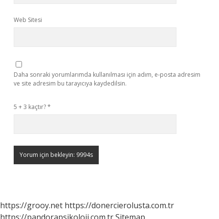
Web Sitesi
Daha sonraki yorumlarımda kullanılması için adım, e-posta adresim
ve site adresim bu tarayıcıya kaydedilsin.
5 + 3 kaçtır?
*
https://grooy.net
https://donercierolusta.com.tr
https://pandorapsikoloji.com.tr
Sitemap