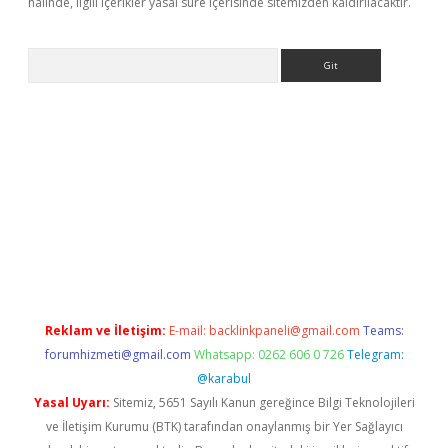
halinde, ilgili içerikler yasal süre içerisinde sitemizden kaldırılacaktır.
Arama
etexper.xyz
Reklam ve İletişim:
E-mail:
backlinkpaneli@gmail.com
Teams:
forumhizmeti@gmail.com
Whatsapp: 0262 606 0 726
Telegram:
@karabul
Yasal Uyarı:
Sitemiz, 5651 Sayılı Kanun gereğince Bilgi Teknolojileri
ve İletişim Kurumu (BTK) tarafından onaylanmış bir Yer Sağlayıcı