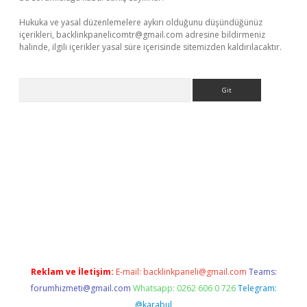
Hukuka ve yasal düzenlemelere aykırı olduğunu düşündüğünüz
içerikleri,
backlinkpanelicomtr@gmail.com
adresine bildirmeniz
halinde, ilgili içerikler yasal süre içerisinde sitemizden kaldırılacaktır.
Arama
exbett.net/
betexper.xyz
Reklam ve İletişim:
E-mail:
backlinkpaneli@gmail.com
Teams:
forumhizmeti@gmail.com
Whatsapp: 0262 606 0 726
Telegram:
@karabul