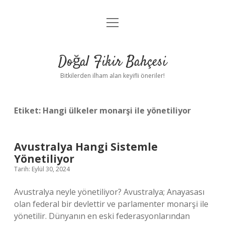
menüyü
Anasayfa
aç
Gizlilik Politikası
Doğal Fikir Bahçesi
Yasal Uyarı
Bitkilerden ilham alan keyifli öneriler!
Hakkımızda
Etiket:
Hangi ülkeler monarşi ile yönetiliyor
Avustralya Hangi Sistemle
Yönetiliyor
Tarih: Eylül 30, 2024
Avustralya neyle yönetiliyor? Avustralya; Anayasası
olan federal bir devlettir ve parlamenter monarşi ile
yönetilir. Dünyanın en eski federasyonlarından