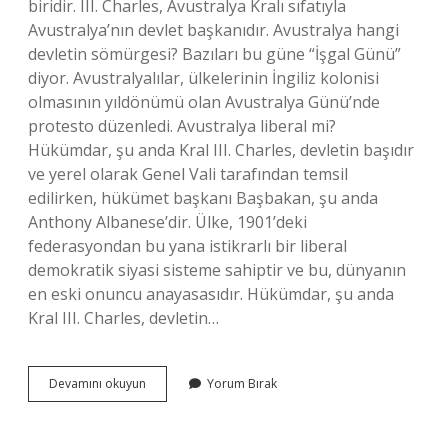
biridir. III. Charles, Avustralya Kralı sıfatıyla
Avustralya’nın devlet başkanıdır. Avustralya hangi
devletin sömürgesi? Bazıları bu güne “İşgal Günü”
diyor. Avustralyalılar, ülkelerinin İngiliz kolonisi
olmasının yıldönümü olan Avustralya Günü’nde
protesto düzenledi. Avustralya liberal mi?
Hükümdar, şu anda Kral III. Charles, devletin başıdır
ve yerel olarak Genel Vali tarafından temsil
edilirken, hükümet başkanı Başbakan, şu anda
Anthony Albanese’dir. Ülke, 1901’deki
federasyondan bu yana istikrarlı bir liberal
demokratik siyasi sisteme sahiptir ve bu, dünyanın
en eski onuncu anayasasıdır. Hükümdar, şu anda
Kral III. Charles, devletin…
Avustralya
Devamını okuyun
Yorum Bırak
Hangi
Sistemle
Yönetiliyor