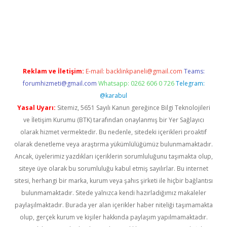
exper.xyz
Reklam ve İletişim:
E-mail:
backlinkpaneli@gmail.com
Teams:
forumhizmeti@gmail.com
Whatsapp: 0262 606 0 726
Telegram:
@karabul
Yasal Uyarı:
Sitemiz, 5651 Sayılı Kanun gereğince Bilgi Teknolojileri
ve İletişim Kurumu (BTK) tarafından onaylanmış bir Yer Sağlayıcı
olarak hizmet vermektedir. Bu nedenle, sitedeki içerikleri proaktif
olarak denetleme veya araştırma yükümlülüğümüz bulunmamaktadır.
Ancak, üyelerimiz yazdıkları içeriklerin sorumluluğunu taşımakta olup,
siteye üye olarak bu sorumluluğu kabul etmiş sayılırlar. Bu internet
sitesi, herhangi bir marka, kurum veya şahıs şirketi ile hiçbir bağlantısı
bulunmamaktadır. Sitede yalnızca kendi hazırladığımız makaleler
paylaşılmaktadır. Burada yer alan içerikler haber niteliği taşımamakta
olup, gerçek kurum ve kişiler hakkında paylaşım yapılmamaktadır.