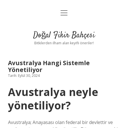
menüyü
Anasayfa
aç
Gizlilik Politikası
Doğal Fikir Bahçesi
Yasal Uyarı
Bitkilerden ilham alan keyifli öneriler!
Hakkımızda
Avustralya Hangi Sistemle
Yönetiliyor
Tarih: Eylül 30, 2024
Avustralya neyle
yönetiliyor?
Avustralya; Anayasası olan federal bir devlettir ve