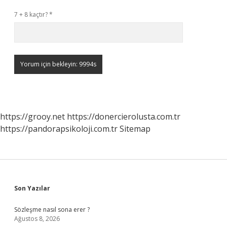
7 + 8 kaçtır?
*
https://grooy.net
https://donercierolusta.com.tr
https://pandorapsikoloji.com.tr
Sitemap
Sidebar
Son Yazılar
Sözleşme nasıl sona erer ?
Ağustos 8, 2026