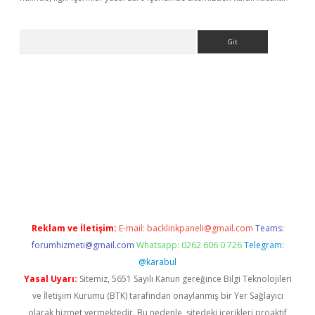
Arama
elexbett.net/
betexper.xyz
Reklam ve İletişim:
E-mail:
backlinkpaneli@gmail.com
Teams:
forumhizmeti@gmail.com
Whatsapp: 0262 606 0 726
Telegram:
@karabul
Yasal Uyarı:
Sitemiz, 5651 Sayılı Kanun gereğince Bilgi Teknolojileri
ve İletişim Kurumu (BTK) tarafından onaylanmış bir Yer Sağlayıcı
olarak hizmet vermektedir. Bu nedenle, sitedeki içerikleri proaktif