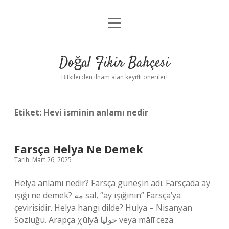
menüyü
Anasayfa
aç
Gizlilik Politikası
Doğal Fikir Bahçesi
Yasal Uyarı
Bitkilerden ilham alan keyifli öneriler!
Hakkımızda
Etiket:
Hevi isminin anlamı nedir
Farsça Helya Ne Demek
Tarih: Mart 26, 2025
Helya anlamı nedir? Farsça güneşin adı. Farsçada ay
ışığı ne demek? مه sal, “ay ışığının” Farsça’ya
çevirisidir. Helya hangi dilde? Hulya – Nisanyan
Sözlüğü. Arapça χūlyā خوليا veya mālī ceza