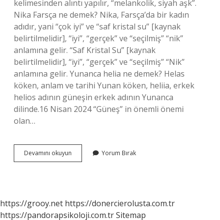
kelimesinden alıntı yapılır, “melankolik, siyah aşk”.
Nika Farsça ne demek? Nika, Farsça’da bir kadın
adıdır, yani “çok iyi” ve “saf kristal su” [kaynak
belirtilmelidir], “iyi”, “gerçek” ve “seçilmiş” “nik”
anlamına gelir. “Saf Kristal Su” [kaynak
belirtilmelidir], “iyi”, “gerçek” ve “seçilmiş” “Nik”
anlamına gelir. Yunanca helia ne demek? Helas
köken, anlam ve tarihi Yunan köken, heliia, erkek
helios adının güneşin erkek adının Yunanca
dilinde.16 Nisan 2024 “Güneş” in önemli önemi
olan…
Farsça
Devamını okuyun
Yorum Bırak
Helya
Ne
Demek
https://grooy.net
https://donercierolusta.com.tr
https://pandorapsikoloji.com.tr
Sitemap