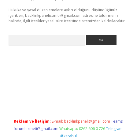
Hukuka ve yasal düzenlemelere aykırı olduğunu düşündüğünüz
içerikleri,
backlinkpanelicomtr@gmail.com
adresine bildirmeniz
halinde, ilgili içerikler yasal süre içerisinde sitemizden kaldırılacaktır.
Arama
er.xyz
Reklam ve İletişim:
E-mail:
backlinkpaneli@gmail.com
Teams:
forumhizmeti@gmail.com
Whatsapp: 0262 606 0 726
Telegram:
@karabul