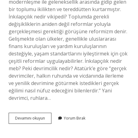
modernleşme ile geleneksellik arasında gidip gelen
bir toplumu ikilikten ve tereddütten kurtarmıştır.
İnkılapçılık nedir vikipedi? Toplumda gerekli
değişikliklerin aniden değil reformlar yoluyla
gerçekleşmesi gerektiği görüşüne reformizm denir.
Gelişmekte olan ülkeler, genellikle uluslararası
finans kuruluşları ve yardım kuruluşlarının
desteğiyle, yaşam standartlarını iyileştirmek için çok
çeşitli reformlar uygulayabilirler. İnkılapçılık nedir
meb? Peki devrimcilik nedir? Atatürk’e göre “gerçek
devrimciler, halkın ruhunda ve vicdanında ilerleme
ve yenilik devrimine götürmek istedikleri gerçek
eğilimi nasıl nüfuz edeceğini bilenlerdir.” Yani
devrimci, ruhlara…
Inkılapçılık
Devamını okuyun
Yorum Bırak
Ilkesi
Nedir
Vikipedi