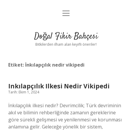
menüyü
Anasayfa
aç
Gizlilik Politikası
Doğal Fikir Bahçesi
Yasal Uyarı
Bitkilerden ilham alan keyifli öneriler!
Hakkımızda
Etiket:
İnkılapçılık nedir vikipedi
Inkılapçılık Ilkesi Nedir Vikipedi
Tarih: Ekim 1, 2024
İnkılapçılık ilkesi nedir? Devrimcilik; Türk devriminin
akıl ve bilimin rehberliğinde zamanın gereklerine
göre sürekli gelişmesi ve yenilenmesi ve korunması
anlamına gelir. Geleceğe yönelik bir sistem,