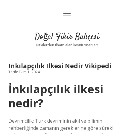
menüyü
Anasayfa
aç
Gizlilik Politikası
Doğal Fikir Bahçesi
Yasal Uyarı
Bitkilerden ilham alan keyifli öneriler!
Hakkımızda
Inkılapçılık Ilkesi Nedir Vikipedi
Tarih: Ekim 1, 2024
İnkılapçılık ilkesi
nedir?
Devrimcilik; Türk devriminin akıl ve bilimin
rehberliğinde zamanın gereklerine göre sürekli