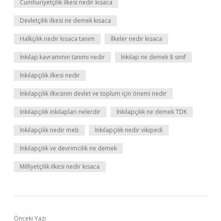
Cumhuriyetçilik ilkesi nedir kısaca
Devletçilik ilkesi ne demek kısaca
Halkçılık nedir kısaca tanım
İlkeler nedir kısaca
İnkılap kavramının tanımı nedir
İnkılap ne demek 8 sınıf
İnkılapçılık ilkesi nedir
İnkılapçılık ilkesinin devlet ve toplum için önemi nedir
İnkılapçılık inkılapları nelerdir
İnkılapçılık ne demek TDK
İnkılapçılık nedir meb
İnkılapçılık nedir vikipedi
İnkılapçılık ve devrimcilik ne demek
Milliyetçilik ilkesi nedir kısaca
Önceki Yazı