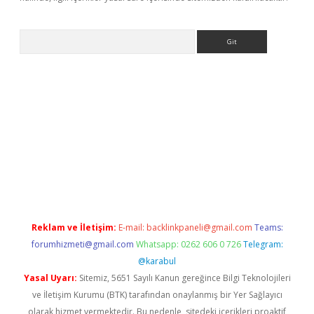
Arama
exbett.net/
betexper.xyz
Reklam ve İletişim:
E-mail:
backlinkpaneli@gmail.com
Teams:
forumhizmeti@gmail.com
Whatsapp: 0262 606 0 726
Telegram:
@karabul
Yasal Uyarı:
Sitemiz, 5651 Sayılı Kanun gereğince Bilgi Teknolojileri
ve İletişim Kurumu (BTK) tarafından onaylanmış bir Yer Sağlayıcı
olarak hizmet vermektedir. Bu nedenle, sitedeki içerikleri proaktif