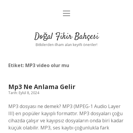
menüyü
Anasayfa
aç
Gizlilik Politikası
Doğal Fikir Bahçesi
Yasal Uyarı
Bitkilerden ilham alan keyifli öneriler!
Hakkımızda
Etiket:
MP3 video olur mu
Mp3 Ne Anlama Gelir
Tarih: Eylül 8, 2024
MP3 dosyası ne demek? MP3 (MPEG-1 Audio Layer
III) en popüler kayıplı formattır. MP3 dosyaları çoğu
cihazda çalışır ve kayıpsız dosyaların onda biri kadar
küçük olabilir. MP3, ses kaybı çoğunlukla fark