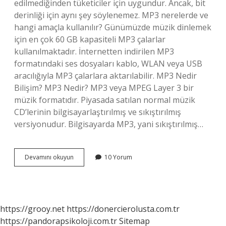
edilmediğinden tüketiciler için uygundur. Ancak, bit
derinliği için aynı şey söylenemez. MP3 nerelerde ve
hangi amaçla kullanılır? Günümüzde müzik dinlemek
için en çok 60 GB kapasiteli MP3 çalarlar
kullanılmaktadır. İnternetten indirilen MP3
formatındaki ses dosyaları kablo, WLAN veya USB
aracılığıyla MP3 çalarlara aktarılabilir. MP3 Nedir
Bilişim? MP3 Nedir? MP3 veya MPEG Layer 3 bir
müzik formatıdır. Piyasada satılan normal müzik
CD’lerinin bilgisayarlaştırılmış ve sıkıştırılmış
versiyonudur. Bilgisayarda MP3, yani sıkıştırılmış…
Mp3
Devamını okuyun
10 Yorum
Ne
Anlama
Gelir
https://grooy.net
https://donercierolusta.com.tr
https://pandorapsikoloji.com.tr
Sitemap