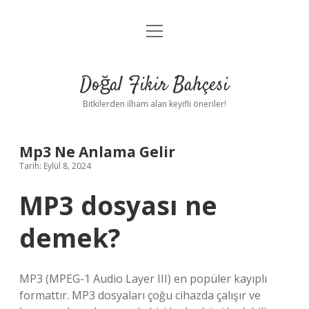
menüyü
Anasayfa
aç
Gizlilik Politikası
Doğal Fikir Bahçesi
Yasal Uyarı
Bitkilerden ilham alan keyifli öneriler!
Hakkımızda
Mp3 Ne Anlama Gelir
Tarih: Eylül 8, 2024
MP3 dosyası ne
demek?
MP3 (MPEG-1 Audio Layer III) en popüler kayıplı
formattır. MP3 dosyaları çoğu cihazda çalışır ve