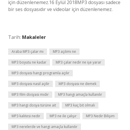
için düzenlenemez.16 Eylül 2018MP3 dosyası sadece
bir ses dosyasıdır ve videolar için düzenlenemez.
Tarih:
Makaleler
Araba MP3 çalar mı
MP3 açılımı ne
MP3 boyutu ne kadar
MP3 çalar nedir ne işe yarar
MP3 dosyası hangi programla açılır
MP3 dosyası nasil açilir
MP3 dosyası ne demek
MP3 film dosyası mıdır
MP3 hangi amaçla kullanılır
MP3 hangi dosya türüne ait
MP3 kaç bit olmalı
MP3 kalitesi nedir
MP3 ne ile çalışır
MP3 Nedir Bilişim
MP3 nerelerde ve hangi amaçla kullanılır