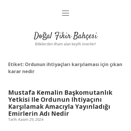
menüyü
Anasayfa
aç
Gizlilik Politikası
Doğal Fikir Bahçesi
Yasal Uyarı
Bitkilerden ilham alan keyifli öneriler!
Hakkımızda
Etiket:
Ordunun ihtiyaçları karşılaması için çıkan
karar nedir
Mustafa Kemalin Başkomutanlık
Yetkisi Ile Ordunun Ihtiyaçını
Karşılamak Amacıyla Yayınladığı
Emirlerin Adı Nedir
Tarih: Kasım 29, 2024