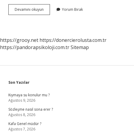
Mustafa
Devamını okuyun
Yorum Bırak
Kemalin
Başkomutanlık
Yetkisi
Ile
Ordunun
https://grooy.net
https://donercierolusta.com.tr
Ihtiyaçını
https://pandorapsikoloji.com.tr
Sitemap
Karşılamak
Amacıyla
Yayınladığı
Emirlerin
Adı
Nedir
Sidebar
Son Yazılar
Kıymaya su konulur mu ?
Ağustos 9, 2026
Sözleşme nasıl sona erer ?
Ağustos 8, 2026
Kafa Genel müdür ?
Ağustos 7, 2026