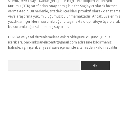
Sitemiz, 5651 Sayılı Kanun gereğince Bilgi Teknolojileri ve İletişim
Kurumu (BTK) tarafından onaylanmış bir Yer Sağlayıcı olarak hizmet
vermektedir. Bu nedenle, sitedeki içerikleri proaktif olarak denetleme
veya araştırma yükümlülüğümüz bulunmamaktadır. Ancak, üyelerimiz
yazdıkları içeriklerin sorumluluğunu taşımakta olup, siteye üye olarak
bu sorumluluğu kabul etmiş sayılırlar.
Hukuka ve yasal düzenlemelere aykırı olduğunu düşündüğünüz
içerikleri,
backlinkpanelicomtr@gmail.com
adresine bildirmeniz
halinde, ilgili içerikler yasal süre içerisinde sitemizden kaldırılacaktır.
Arama
exbett.net/
betexper.xyz