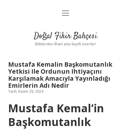
menüyü
Anasayfa
aç
Gizlilik Politikası
Doğal Fikir Bahçesi
Yasal Uyarı
Bitkilerden ilham alan keyifli öneriler!
Hakkımızda
Mustafa Kemalin Başkomutanlık
Yetkisi Ile Ordunun Ihtiyaçını
Karşılamak Amacıyla Yayınladığı
Emirlerin Adı Nedir
Tarih: Kasım 29, 2024
Mustafa Kemal’in
Başkomutanlık