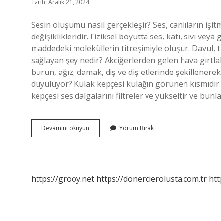
Tarih: Aralık 21, 2024
Sesin oluşumu nasıl gerçekleşir? Ses, canlıların işi
değişiklikleridir. Fiziksel boyutta ses, katı, sıvı ve
maddedeki moleküllerin titreşimiyle oluşur. Davul, tit
sağlayan şey nedir? Akciğerlerden gelen hava gırtlakta
burun, ağız, damak, diş ve diş etlerinde şekillenere
duyuluyor? Kulak kepçesi kulağın görünen kısmıdır 
kepçesi ses dalgalarını filtreler ve yükseltir ve bun
Sesi
Devamını okuyun
Yorum Bırak
Nasıl
Oluşur
https://grooy.net
https://donercierolusta.com.tr
htt