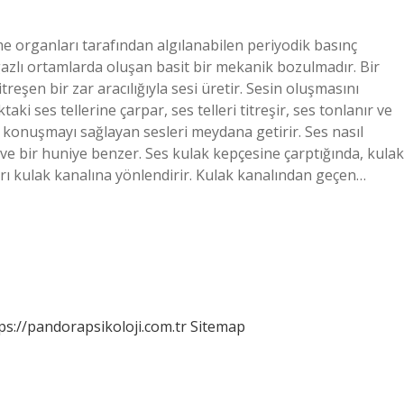
tme organları tarafından algılanabilen periyodik basınç
ya gazlı ortamlarda oluşan basit bir mekanik bozulmadır. Bir
reşen bir zar aracılığıyla sesi üretir. Sesin oluşmasını
ki ses tellerine çarpar, ses telleri titreşir, ses tonlanır ve
k konuşmayı sağlayan sesleri meydana getirir. Ses nasıl
ve bir huniye benzer. Ses kulak kepçesine çarptığında, kulak
ları kulak kanalına yönlendirir. Kulak kanalından geçen…
ps://pandorapsikoloji.com.tr
Sitemap