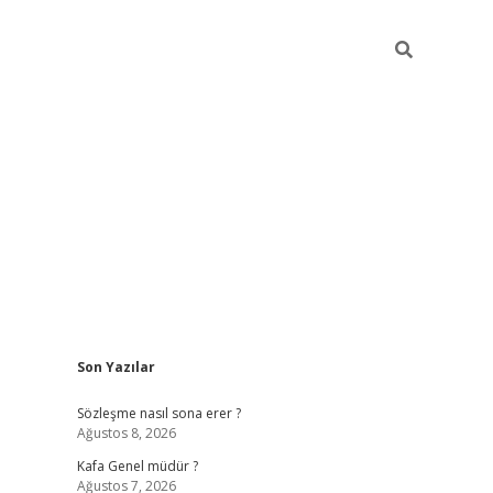
Sidebar
Son Yazılar
https://elexbett.ne
Sözleşme nasıl sona erer ?
Ağustos 8, 2026
Kafa Genel müdür ?
Ağustos 7, 2026