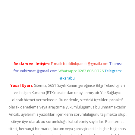
exper.xyz
Reklam ve İletişim:
E-mail:
backlinkpaneli@gmail.com
Teams:
forumhizmeti@gmail.com
Whatsapp: 0262 606 0 726
Telegram:
@karabul
Yasal Uyarı:
Sitemiz, 5651 Sayılı Kanun gereğince Bilgi Teknolojileri
ve İletişim Kurumu (BTK) tarafından onaylanmış bir Yer Sağlayıcı
olarak hizmet vermektedir. Bu nedenle, sitedeki içerikleri proaktif
olarak denetleme veya araştırma yükümlülüğümüz bulunmamaktadır.
Ancak, üyelerimiz yazdıkları içeriklerin sorumluluğunu taşımakta olup,
siteye üye olarak bu sorumluluğu kabul etmiş sayılırlar. Bu internet
sitesi, herhangi bir marka, kurum veya şahıs şirketi ile hiçbir bağlantısı