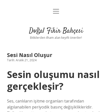
menüyü
Anasayfa
aç
Gizlilik Politikası
Doğal Fikir Bahçesi
Yasal Uyarı
Bitkilerden ilham alan keyifli öneriler!
Hakkımızda
Sesi Nasıl Oluşur
Tarih: Aralık 21, 2024
Sesin oluşumu nasıl
gerçekleşir?
Ses, canlıların işitme organları tarafından
algılanabilen periyodik basınç değişiklikleridir.