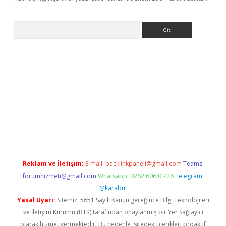
Arama
exbett.net/
betexper.xyz
Reklam ve İletişim:
E-mail:
backlinkpaneli@gmail.com
Teams:
forumhizmeti@gmail.com
Whatsapp: 0262 606 0 726
Telegram:
@karabul
Yasal Uyarı:
Sitemiz, 5651 Sayılı Kanun gereğince Bilgi Teknolojileri
ve İletişim Kurumu (BTK) tarafından onaylanmış bir Yer Sağlayıcı
olarak hizmet vermektedir. Bu nedenle, sitedeki içerikleri proaktif