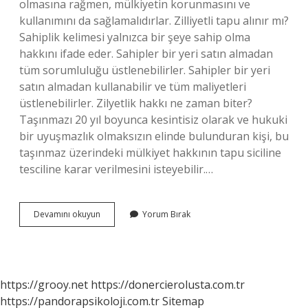
olmasına rağmen, mülkiyetin korunmasını ve
kullanımını da sağlamalıdırlar. Zilliyetli tapu alınır mı?
Sahiplik kelimesi yalnızca bir şeye sahip olma
hakkını ifade eder. Sahipler bir yeri satın almadan
tüm sorumluluğu üstlenebilirler. Sahipler bir yeri
satın almadan kullanabilir ve tüm maliyetleri
üstlenebilirler. Zilyetlik hakkı ne zaman biter?
Taşınmazı 20 yıl boyunca kesintisiz olarak ve hukuki
bir uyuşmazlık olmaksızın elinde bulunduran kişi, bu
taşınmaz üzerindeki mülkiyet hakkının tapu siciline
tesciline karar verilmesini isteyebilir.…
Zilliyet
Devamını okuyun
Yorum Bırak
Hakkı
Ne
Demektir
https://grooy.net
https://donercierolusta.com.tr
https://pandorapsikoloji.com.tr
Sitemap