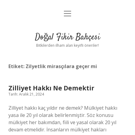
menüyü
Anasayfa
aç
Gizlilik Politikası
Doğal Fikir Bahçesi
Yasal Uyarı
Bitkilerden ilham alan keyifli öneriler!
Hakkımızda
Etiket:
Zilyetlik mirasçılara geçer mi
Zilliyet Hakkı Ne Demektir
Tarih: Aralık 21, 2024
Zilliyet hakkı kaç yıldır ne demek? Mülkiyet hakkı
yasa ile 20 yıl olarak belirlenmiştir. Söz konusu
mülkiyet her bakımdan, fiili ve yasal olarak 20 yıl
devam etmelidir. İnsanların mülkiyet hakları