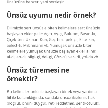
ünsüzüne benzer, yani sertleşir.
Ünsüz uyumu nedir örnek?
Dilimizde sert ünsüzle biten kelimelere sert ünsüzle
başlayan ekler gelir: Aç-tı, Aş-çı, Bak-tım, Basın-kı,
Çiçek-ten, Uzman-Kün, Geç-tim, İpek-çi , Elite-kin,
Select-ti, Milchmann vb. Yumuşak ünsüzle biten
kelimelere yumuşak ünsüzle başlayan ekler alınır:
al-dı, an-dı, bilgi-gi, del-gi, Göz-cü, ver- di, yol-da vb.
Ünsüz türemesi ne
örnektir?
Bu kelimeler ünlü ile başlayan bir ek veya yardımcı
fiil ile kullanıldığında, sondaki ünsüz ikizlenir: hak
(doğru), onun (duygu), ret (reddetme), şer (kötülük),