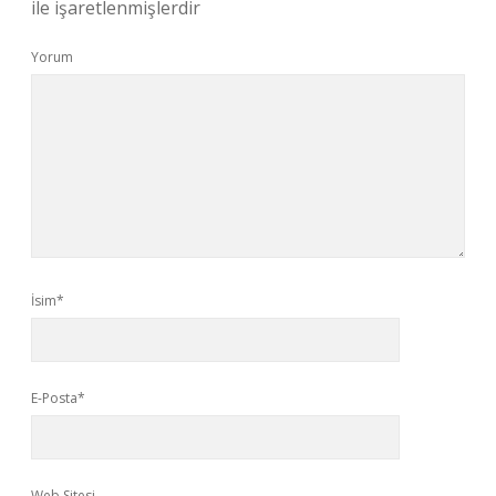
ile işaretlenmişlerdir
Yorum
İsim*
E-Posta*
Web Sitesi