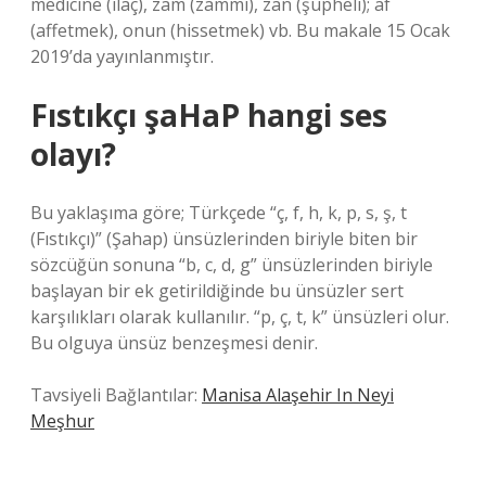
medicine (ilaç), zam (zammi), zan (şüpheli); af
(affetmek), onun (hissetmek) vb. Bu makale 15 Ocak
2019’da yayınlanmıştır.
Fıstıkçı şaHaP hangi ses
olayı?
Bu yaklaşıma göre; Türkçede “ç, f, h, k, p, s, ş, t
(Fıstıkçı)” (Şahap) ünsüzlerinden biriyle biten bir
sözcüğün sonuna “b, c, d, g” ünsüzlerinden biriyle
başlayan bir ek getirildiğinde bu ünsüzler sert
karşılıkları olarak kullanılır. “p, ç, t, k” ünsüzleri olur.
Bu olguya ünsüz benzeşmesi denir.
Tavsiyeli Bağlantılar:
Manisa Alaşehir In Neyi
Meşhur