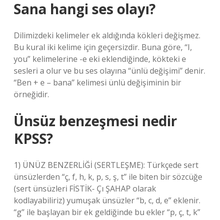
Sana hangi ses olayı?
Dilimizdeki kelimeler ek aldığında kökleri değişmez.
Bu kural iki kelime için geçersizdir. Buna göre, “I,
you” kelimelerine -e eki eklendiğinde, kökteki e
sesleri a olur ve bu ses olayına “ünlü değişimi” denir.
“Ben + e – bana” kelimesi ünlü değişiminin bir
örneğidir.
Ünsüz benzeşmesi nedir
KPSS?
1) ÜNÜZ BENZERLİĞİ (SERTLEŞME): Türkçede sert
ünsüzlerden “ç, f, h, k, p, s, ş, t” ile biten bir sözcüğe
(sert ünsüzleri FİSTİK- Çı ŞAHAP olarak
kodlayabiliriz) yumuşak ünsüzler “b, c, d, e” eklenir.
“g” ile başlayan bir ek geldiğinde bu ekler “p, ç, t, k”