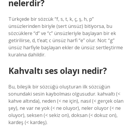
nelerdir?
Türkçede bir sözcük “f, s, t, k, ç, ş, h, p”
ünsüzlerinden biriyle (sert ünsüz) bitiyorsa, bu
sözcüklere “d” ve “c” ünsüzleriyle başlayan bir ek
getirilirse, d, t’eat; c ünsüz harfi “e” olur. Not: “g”
ünsüz harfiyle başlayan ekler de ünsüz sertleştirme
kuralına dahildir.
Kahvaltı ses olayı nedir?
Bu, bileşik bir sözcüğü oluşturan ilk sözcüğün
sonundaki sesin kaybolması olgusudur. kahvaltı (<
kahve altında), neden (< ne için), nasıl (< gerçek olan
şey), ne var ne yok (< ne oluyor), neler oluyor (< ne
oluyor), seksen (< sekiz on), doksan (< dokuz on),
kardeş (< kardeş).