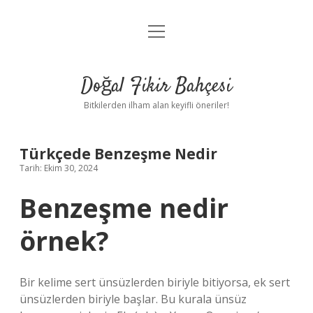
menüyü
Anasayfa
aç
Gizlilik Politikası
Doğal Fikir Bahçesi
Yasal Uyarı
Bitkilerden ilham alan keyifli öneriler!
Hakkımızda
Türkçede Benzeşme Nedir
Tarih: Ekim 30, 2024
Benzeşme nedir
örnek?
Bir kelime sert ünsüzlerden biriyle bitiyorsa, ek sert
ünsüzlerden biriyle başlar. Bu kurala ünsüz