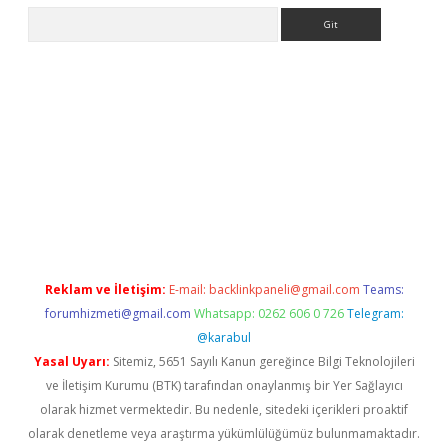
Arama
betexper.xyz
Reklam ve İletişim:
E-mail:
backlinkpaneli@gmail.com
Teams:
forumhizmeti@gmail.com
Whatsapp: 0262 606 0 726
Telegram:
@karabul
Yasal Uyarı:
Sitemiz, 5651 Sayılı Kanun gereğince Bilgi Teknolojileri
ve İletişim Kurumu (BTK) tarafından onaylanmış bir Yer Sağlayıcı
olarak hizmet vermektedir. Bu nedenle, sitedeki içerikleri proaktif
olarak denetleme veya araştırma yükümlülüğümüz bulunmamaktadır.