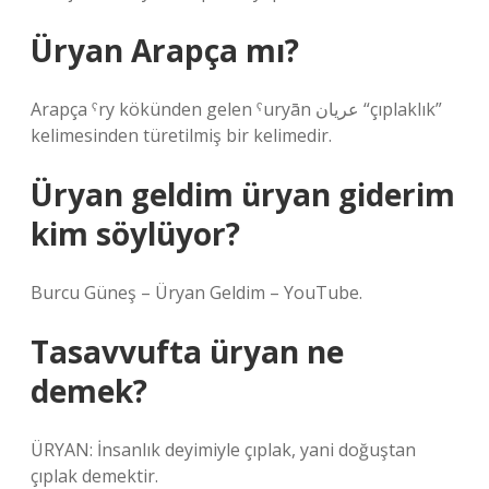
Üryan Arapça mı?
Arapça ˁry kökünden gelen ˁuryān عريان “çıplaklık”
kelimesinden türetilmiş bir kelimedir.
Üryan geldim üryan giderim
kim söylüyor?
Burcu Güneş – Üryan Geldim – YouTube.
Tasavvufta üryan ne
demek?
ÜRYAN: İnsanlık deyimiyle çıplak, yani doğuştan
çıplak demektir.