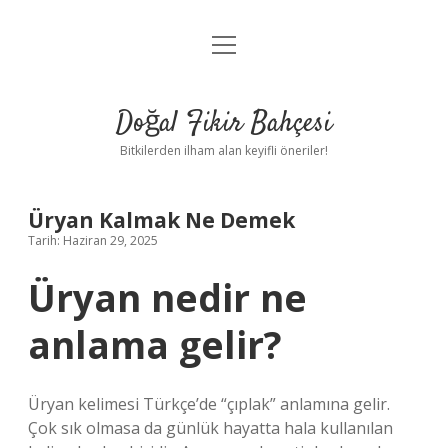
menüyü
Anasayfa
aç
Gizlilik Politikası
Doğal Fikir Bahçesi
Yasal Uyarı
Bitkilerden ilham alan keyifli öneriler!
Hakkımızda
Üryan Kalmak Ne Demek
Tarih: Haziran 29, 2025
Üryan nedir ne
anlama gelir?
Üryan kelimesi Türkçe’de “çıplak” anlamına gelir.
Çok sık olmasa da günlük hayatta hala kullanılan