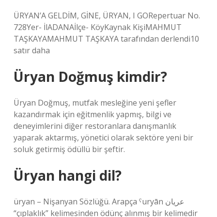
ÜRYAN’A GELDİM, GİNE, ÜRYAN, I GORepertuar No.
728Yer- İlADANAİlçe- KöyKaynak KişiMAHMUT
TAŞKAYAMAHMUT TAŞKAYA tarafından derlendi10
satır daha
Üryan Doğmuş kimdir?
Üryan Doğmuş, mutfak mesleğine yeni şefler
kazandırmak için eğitmenlik yapmış, bilgi ve
deneyimlerini diğer restoranlara danışmanlık
yaparak aktarmış, yönetici olarak sektöre yeni bir
soluk getirmiş ödüllü bir şeftir.
Üryan hangi dil?
üryan – Nişanyan Sözlüğü. Arapça ˁuryān عريان
“çıplaklık” kelimesinden ödünç alınmış bir kelimedir