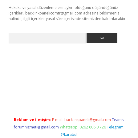
Hukuka ve yasal düzenlemelere aykırı olduğunu düşündüğünüz
içerikleri,
backlinkpanelicomtr@gmail.com
adresine bildirmeniz
halinde, ilgili içerikler yasal süre içerisinde sitemizden kaldırılacaktır.
Arama
texper.xyz
Reklam ve İletişim:
E-mail:
backlinkpaneli@gmail.com
Teams:
forumhizmeti@gmail.com
Whatsapp: 0262 606 0 726
Telegram:
@karabul