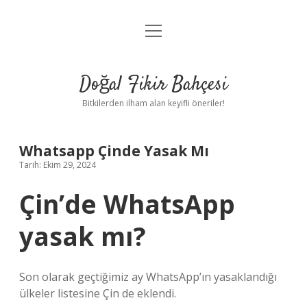
menüyü
Anasayfa
aç
Gizlilik Politikası
Doğal Fikir Bahçesi
Yasal Uyarı
Bitkilerden ilham alan keyifli öneriler!
Hakkımızda
Whatsapp Çinde Yasak Mı
Tarih: Ekim 29, 2024
Çin’de WhatsApp
yasak mı?
Son olarak geçtiğimiz ay WhatsApp’ın yasaklandığı
ülkeler listesine Çin de eklendi.