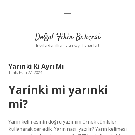
menüyü
Anasayfa
aç
Gizlilik Politikası
Doğal Fikir Bahçesi
Yasal Uyarı
Bitkilerden ilham alan keyifli öneriler!
Hakkımızda
Yarınki Ki Ayrı Mı
Tarih: Ekim 27, 2024
Yarinki mi yarınki
mi?
Yarın kelimesinin doğru yazımını örnek cümleler
kullanarak derledik. Yarın nasıl yazılır? Yarın kelimesi