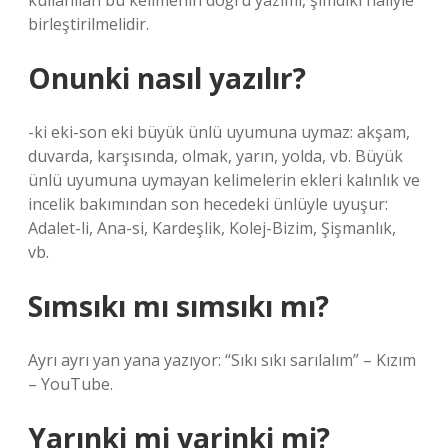
kullanılan bu kelimenin doğru yazımı, şimdiki haliyle
birleştirilmelidir.
Onunki nasıl yazılır?
-ki eki-son eki büyük ünlü uyumuna uymaz: akşam,
duvarda, karşısında, olmak, yarın, yolda, vb. Büyük
ünlü uyumuna uymayan kelimelerin ekleri kalınlık ve
incelik bakımından son hecedeki ünlüyle uyuşur:
Adalet-li, Ana-si, Kardeşlik, Kolej-Bizim, Şişmanlık,
vb.
Sımsıkı mı sımsıkı mı?
Ayrı ayrı yan yana yazıyor: “Sıkı sıkı sarılalım” – Kızım
– YouTube.
Yarınki mi yarinki mi?