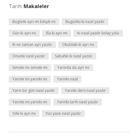
Tarih:
Makaleler
Bugünki ayrı mı bitişik mi
Bugünkü ki nasıl yazılır
Gün ki ayrı mı
İlla ki ayrı mı
Ki nasıl yazılır kolay yolu
Ki ne zaman ayrı yazılır
Okuldaki ki ayrı mı
Onunki nasıl yazılır
Sabahki ki nasıl yazılır
Sımsıkı mı sımsıkı mı
Yarinda da ayri mi
Yarinki mi yarınki mi
Yarinki nasıl
Yarın bir gün nasıl yazılır
Yarınki ders nasıl yazılır
Yarınki mi yarinki mi
Yarınki tarih nasıl yazılır
Yılki ki ayrı mı
Yüz yüze nasıl yazılır