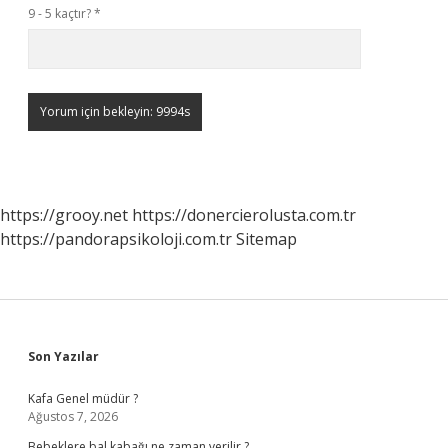
9 - 5 kaçtır?
*
https://grooy.net
https://donercierolusta.com.tr
https://pandorapsikoloji.com.tr
Sitemap
Sidebar
Son Yazılar
Kafa Genel müdür ?
Ağustos 7, 2026
Bebeklere bal kabağı ne zaman verilir ?