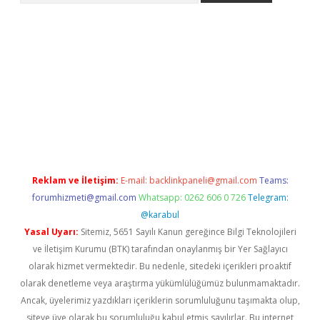
t/
betexper.xyz
Reklam ve İletişim:
E-mail:
backlinkpaneli@gmail.com
Teams:
forumhizmeti@gmail.com
Whatsapp: 0262 606 0 726
Telegram:
@karabul
Yasal Uyarı:
Sitemiz, 5651 Sayılı Kanun gereğince Bilgi Teknolojileri
ve İletişim Kurumu (BTK) tarafından onaylanmış bir Yer Sağlayıcı
olarak hizmet vermektedir. Bu nedenle, sitedeki içerikleri proaktif
olarak denetleme veya araştırma yükümlülüğümüz bulunmamaktadır.
Ancak, üyelerimiz yazdıkları içeriklerin sorumluluğunu taşımakta olup,
siteye üye olarak bu sorumluluğu kabul etmiş sayılırlar. Bu internet