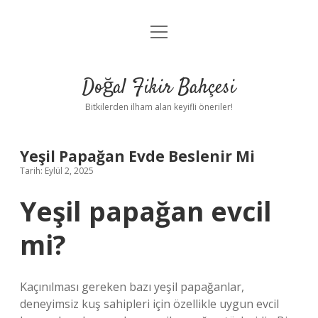
menüyü
Anasayfa
aç
Gizlilik Politikası
Doğal Fikir Bahçesi
Yasal Uyarı
Bitkilerden ilham alan keyifli öneriler!
Hakkımızda
Yeşil Papağan Evde Beslenir Mi
Tarih: Eylül 2, 2025
Yeşil papağan evcil
mi?
Kaçınılması gereken bazı yeşil papağanlar,
deneyimsiz kuş sahipleri için özellikle uygun evcil