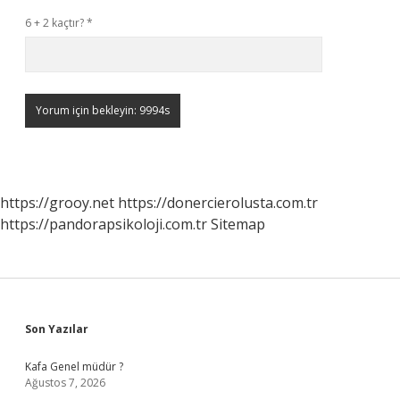
6 + 2 kaçtır?
*
https://grooy.net
https://donercierolusta.com.tr
https://pandorapsikoloji.com.tr
Sitemap
Sidebar
Son Yazılar
Kafa Genel müdür ?
Ağustos 7, 2026