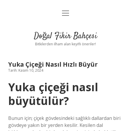
menüyü
Anasayfa
aç
Gizlilik Politikası
Doğal Fikir Bahçesi
Yasal Uyarı
Bitkilerden ilham alan keyifli öneriler!
Hakkımızda
Yuka Çiçeği Nasıl Hızlı Büyür
Tarih: Kasım 10, 2024
Yuka çiçeği nasıl
büyütülür?
Bunun için; çiçek gövdesindeki sağlıklı dallardan biri
gövdeye yakın bir yerden kesilir. Kesilen dal