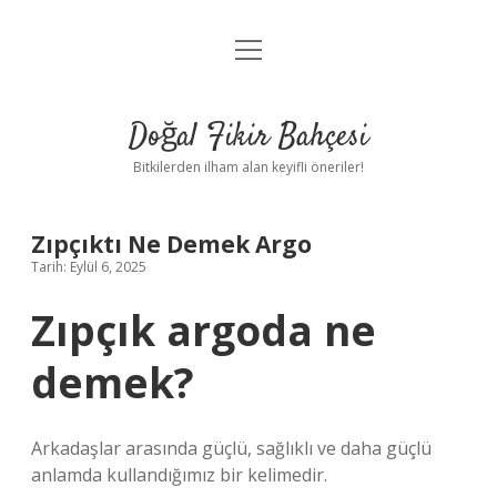
menüyü
Anasayfa
aç
Gizlilik Politikası
Doğal Fikir Bahçesi
Yasal Uyarı
Bitkilerden ilham alan keyifli öneriler!
Hakkımızda
Zıpçıktı Ne Demek Argo
Tarih: Eylül 6, 2025
Zıpçık argoda ne
demek?
Arkadaşlar arasında güçlü, sağlıklı ve daha güçlü
anlamda kullandığımız bir kelimedir.