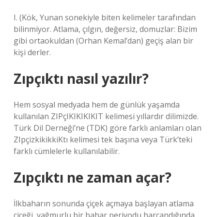
I. (Kök, Yunan sonekiyle biten kelimeler tarafından
bilinmiyor. Atlama, çılgın, değersiz, domuzlar: Bizim
gibi ortaokuldan (Orhan Kemal’dan) geçiş alan bir
kişi derler.
Zıpçıktı nasıl yazılır?
Hem sosyal medyada hem de günlük yaşamda
kullanılan ZIPçIKIKIKIKIT kelimesi yıllardır dilimizde.
Türk Dil Derneği’ne (TDK) göre farklı anlamları olan
ZIpçizkikikkiKtı kelimesi tek başına veya Türk’teki
farklı cümlelerle kullanılabilir.
Zıpçıktı ne zaman açar?
İlkbaharın sonunda çiçek açmaya başlayan atlama
çiçeği, yağmurlu bir bahar periyodu harcandığında